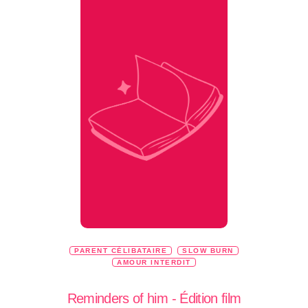
PARENT CÉLIBATAIRE
SLOW BURN
AMOUR INTERDIT
Reminders of him - Édition film