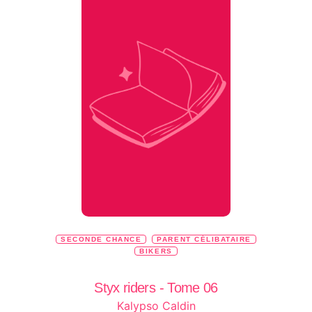
SECONDE CHANCE
PARENT CÉLIBATAIRE
BIKERS
Styx riders - Tome 06
Kalypso Caldin