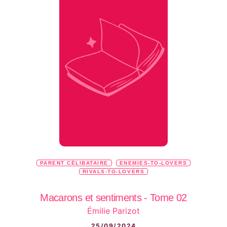
PARENT CÉLIBATAIRE
ENEMIES-TO-LOVERS
RIVALS-TO-LOVERS
Macarons et sentiments - Tome 02
Émilie Parizot
25/09/2024