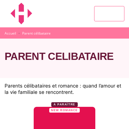
MENU
RECHERCHE
CONTENU
PIED DE PAGE
·
Accueil
Parent célibataire
PARENT CÉLIBATAIRE
Parents célibataires et romance : quand l’amour et
la vie familiale se rencontrent.
À PARAÎTRE
NEW ROMANCE