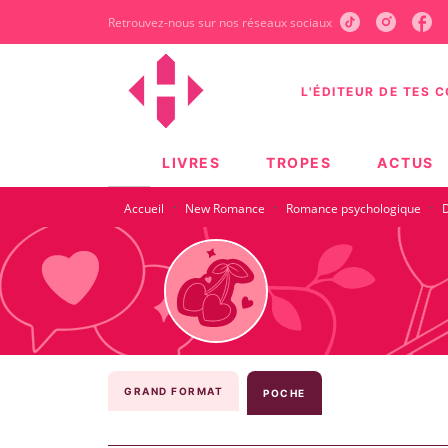
Retrouvez-nous sur nos réseaux sociaux
MENU
RECHERCHE
CONTEN
L'ÉDITEUR DE TES 
LIVRES
TROPES
ACTUS
·
·
·
Accueil
New Romance
Romance psychologique
GRAND FORMAT
POCHE