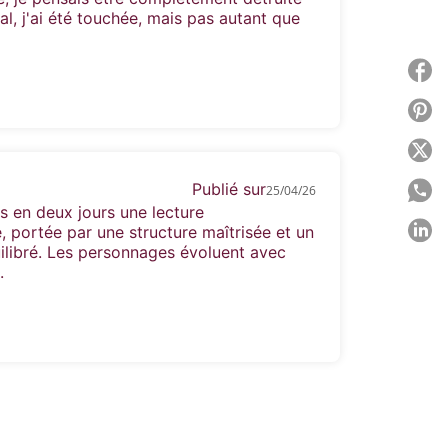
l, j'ai été touchée, mais pas autant que
P
P
P
Publié sur
P
25/04/26
s en deux jours une lecture
P
 portée par une structure maîtrisée et un
ilibré. Les personnages évoluent avec
.
C