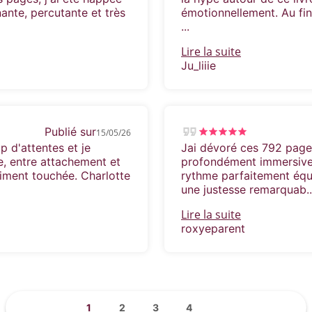
nante, percutante et très
émotionnellement. Au fina
...
Lire la suite
Ju_liiie
Publié sur
15/05/26
p d'attentes et je
Jai dévoré ces 792 page
e, entre attachement et
profondément immersive,
aiment touchée. Charlotte
rythme parfaitement équ
une justesse remarquab..
Lire la suite
roxyeparent
1
2
3
4
...