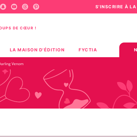
S'INSCRIRE À L
U
PIED DE PAGE
COUPS DE CŒUR !
LA MAISON D'ÉDITION
FYCTIA
Darling Venom