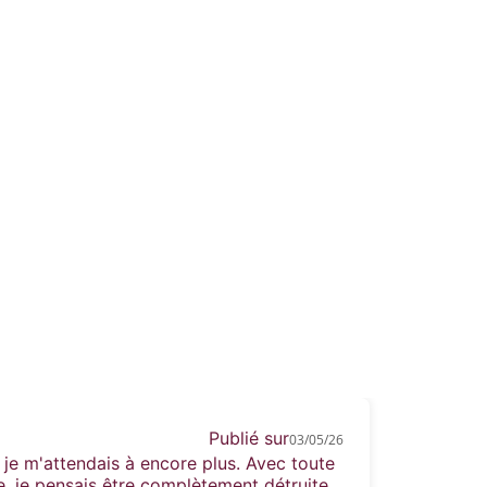
ois ans. La quatrième année, Kellan a
ressemblent et ont un goût différent. La
rices écarlates.
uvez m'appeler Venom.
Publié sur
03/05/26
je m'attendais à encore plus. Avec toute
re, je pensais être complètement détruite