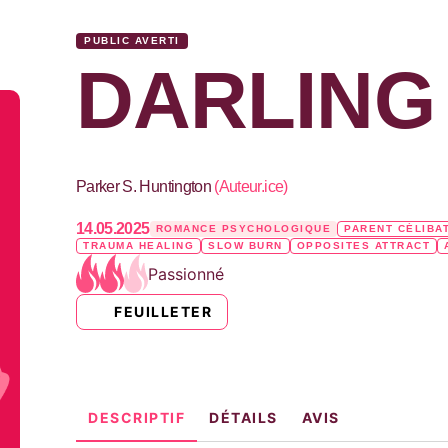
PUBLIC AVERTI
DARLING
Parker S. Huntington
(
Auteur.ice
)
14.05.2025
ROMANCE PSYCHOLOGIQUE
PARENT CÉLIBA
TRAUMA HEALING
SLOW BURN
OPPOSITES ATTRACT
Passionné
FEUILLETER
DESCRIPTIF
DÉTAILS
AVIS