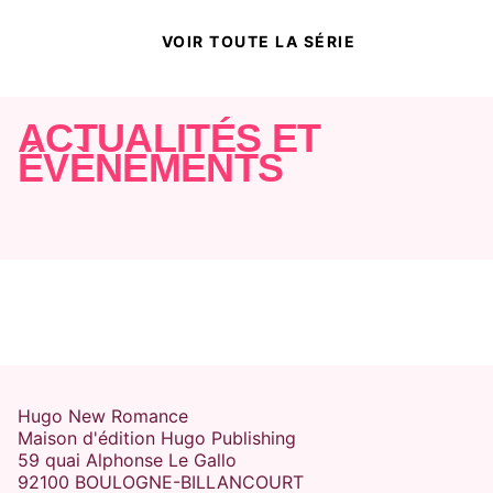
L.J. Shen
12/08/2026
VOIR TOUTE LA SÉRIE
NEW ROMANCE
ACTUALITÉS ET
ÉVÈNEMENTS
MARIAGE ARRANGÉ
PROXIMITÉ FORCÉE
ENEMIES-TO-LOVERS
My Dark Romeo - Version
française
Parker S. Huntington
L.J. Shen
Hugo New Romance
13/08/2025
Maison d'édition Hugo Publishing
59 quai Alphonse Le Gallo
92100 BOULOGNE-BILLANCOURT