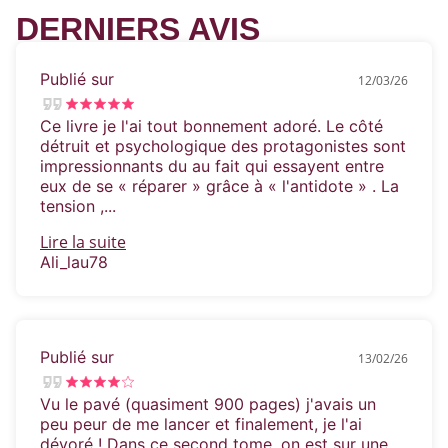
DERNIERS AVIS
Zach Sun a beau être l’homme le plus froid
que j’aie jamais connu, il me brûle la peau.
Publié sur
12/03/26
Réservé, calculateur et sauvagement cruel, il
Ce livre je l'ai tout bonnement adoré. Le côté
se nourrit des faiblesses des autres.
détruit et psychologique des protagonistes sont
impressionnants du au fait qui essayent entre
eux de se « réparer » grâce à « l'antidote » . La
Mais il est loin de se douter qu’il vient de
tension ,...
rencontrer son égal.
Lire la suite
Ali_lau78
Zachary est peut-être prince… mais Farrow
a tout d’une reine.
Publié sur
13/02/26
Vu le pavé (quasiment 900 pages) j'avais un
peu peur de me lancer et finalement, je l'ai
dévoré ! Dans ce second tome, on est sur une