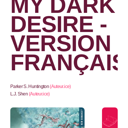
MY DARK
DESIRE -
VERSION
FRANÇAIS
Parker S. Huntington
(
Auteur.ice
)
L.J. Shen
(
Auteur.ice
)