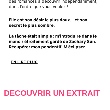
des romances à découvrir indépendamment,
dans l'ordre que vous voulez !
Elle est son désir le plus doux... et son
secret le plus sombre.
La tâche était simple : m’introduire dans le
manoir étroitement gardé de Zachary Sun.
Récupérer mon pendentif. M’éclipser.
Problème n°1 :
EN LIRE PLUS
Le célibataire le plus inaccessible d’Amérique
m’a attrapée.
DÉCOUVRIR UN EXTRAIT
Problème n°2 :
Il a décidé de me garder… et de m’embaucher.