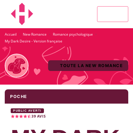
MENU
RECHERCHE
CONTENU
PIED DE PAGE
·
·
·
Accueil
New Romance
Romance psychologique
My Dark Desire - Version française
TOUTE LA NEW ROMANCE
POCHE
PUBLIC AVERTI
39
AVIS