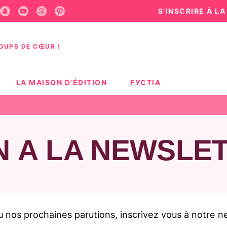
S'INSCRIRE À L
U
PIED DE PAGE
COUPS DE CŒUR !
LA MAISON D'ÉDITION
FYCTIA
N À LA NEWSLE
u nos prochaines parutions, inscrivez vous à notre n