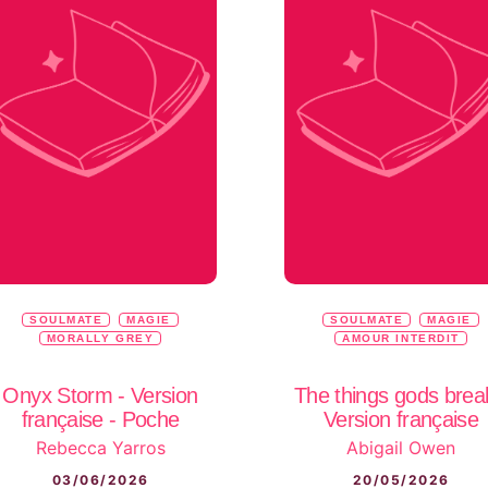
SOULMATE
MAGIE
SOULMATE
MAGIE
MORALLY GREY
AMOUR INTERDIT
Onyx Storm - Version
The things gods brea
française - Poche
Version française
Rebecca Yarros
Abigail Owen
03/06/2026
20/05/2026