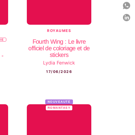
P
P
C
ROYAUMES
IE
Fourth Wing : Le livre
officiel de coloriage et de
stickers
 -
Lydia Fenwick
17/06/2026
NOUVEAUTÉ
ROMANTASY