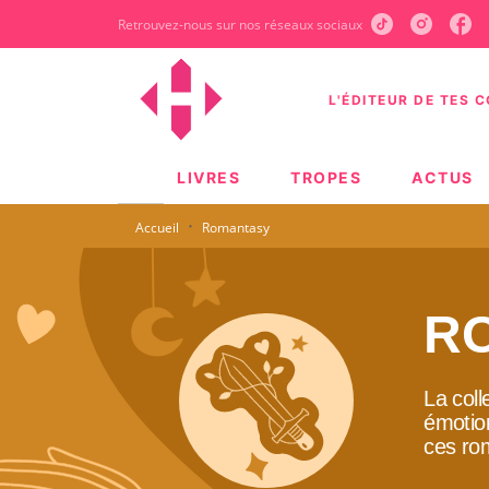
Retrouvez-nous sur nos réseaux sociaux
MENU
RECHERCHE
CONTEN
L'ÉDITEUR DE TES 
LIVRES
TROPES
ACTUS
·
Accueil
Romantasy
R
La coll
émotion
ces rom