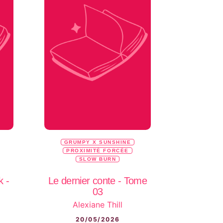
GRUMPY X SUNSHINE
PROXIMITÉ FORCÉE
SLOW BURN
k -
Le dernier conte - Tome
03
Alexiane Thill
20/05/2026