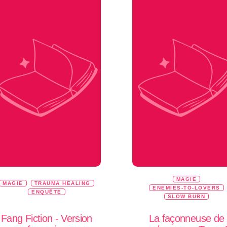
MAGIE
MAGIE
TRAUMA HEALING
ENEMIES-TO-LOVERS
ENQUÊTE
SLOW BURN
Fang Fiction - Version
La façonneuse de