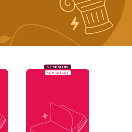
À PARAÎTRE
ROMANTASY