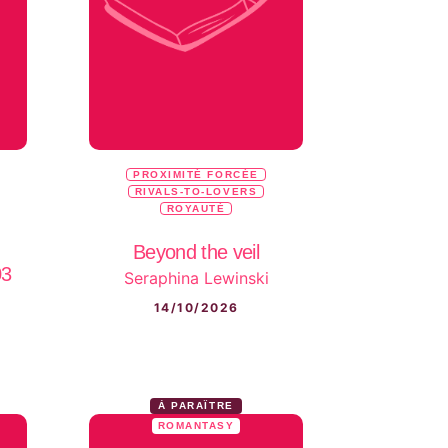
PROXIMITÉ FORCÉE
RIVALS-TO-LOVERS
ROYAUTÉ
Beyond the veil
03
Seraphina Lewinski
14/10/2026
À PARAÎTRE
ROMANTASY