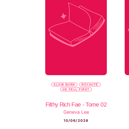
SLOW BURN
ROYAUTÉ
HE FELL FIRST
Filthy Rich Fae - Tome 02
Geneva Lee
10/06/2026