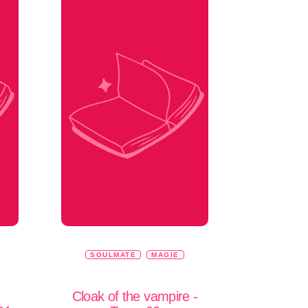
SOULMATE
MAGIE
Cloak of the vampire -