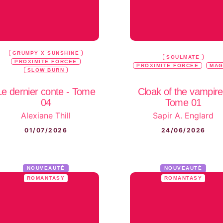
GRUMPY X SUNSHINE
SOULMATE
PROXIMITÉ FORCÉE
PROXIMITÉ FORCÉE
MAG
SLOW BURN
Le dernier conte - Tome
Cloak of the vampire
04
Tome 01
Alexiane Thill
Sapir A. Englard
01/07/2026
24/06/2026
NOUVEAUTÉ
NOUVEAUTÉ
ROMANTASY
ROMANTASY