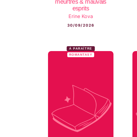
meurtres & mauvais
esprits
Erine Kova
30/09/2026
À PARAÎTRE
ROMANTASY