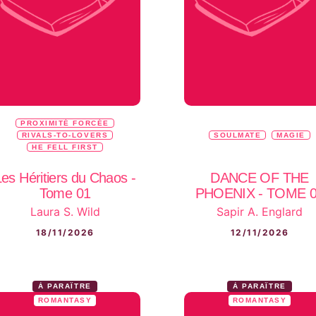
PROXIMITÉ FORCÉE
RIVALS-TO-LOVERS
SOULMATE
MAGIE
HE FELL FIRST
Les Héritiers du Chaos -
DANCE OF THE
Tome 01
PHOENIX - TOME 
Laura S. Wild
Sapir A. Englard
18/11/2026
12/11/2026
À PARAÎTRE
À PARAÎTRE
ROMANTASY
ROMANTASY