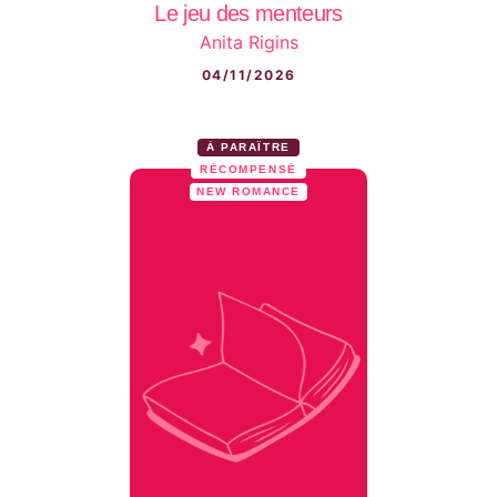
Le jeu des menteurs
Anita Rigins
04/11/2026
À PARAÎTRE
RÉCOMPENSÉ
NEW ROMANCE