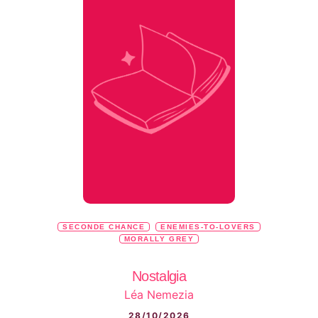
SECONDE CHANCE
ENEMIES-TO-LOVERS
MORALLY GREY
Nostalgia
Léa Nemezia
28/10/2026