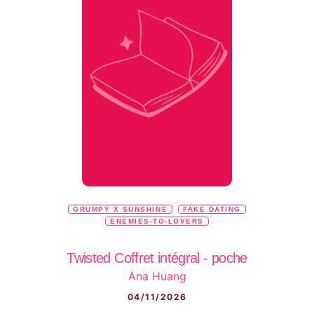
GRUMPY X SUNSHINE
FAKE DATING
ENEMIES-TO-LOVERS
Twisted Coffret intégral - poche
Ana Huang
04/11/2026