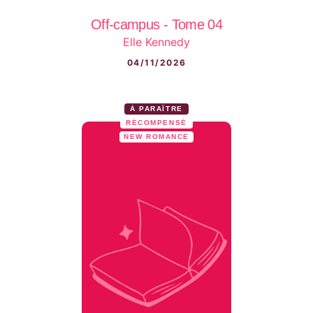
Off-campus - Tome 04
Elle Kennedy
04/11/2026
À PARAÎTRE
RÉCOMPENSÉ
NEW ROMANCE