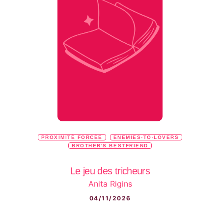
PROXIMITÉ FORCÉE
ENEMIES-TO-LOVERS
BROTHER'S BESTFRIEND
Le jeu des tricheurs
Anita Rigins
04/11/2026