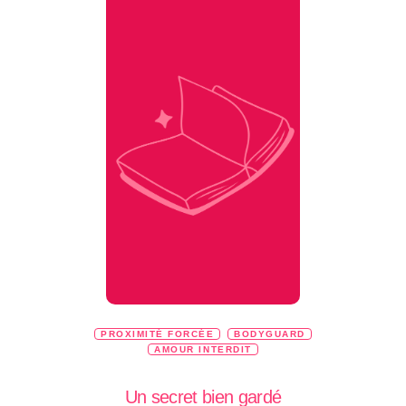
PROXIMITÉ FORCÉE
BODYGUARD
AMOUR INTERDIT
Un secret bien gardé