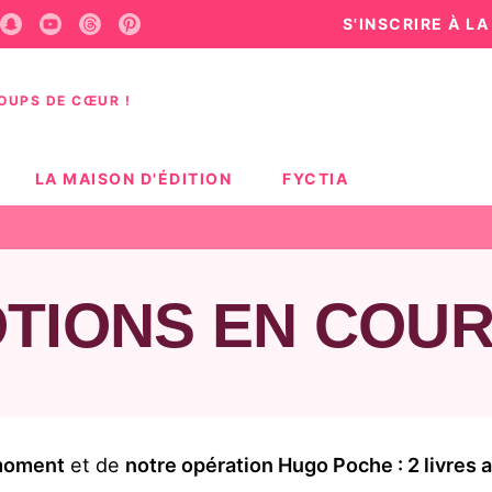
S'INSCRIRE À L
U
PIED DE PAGE
COUPS DE CŒUR !
LA MAISON D'ÉDITION
FYCTIA
TIONS EN COU
 moment
et de
notre opération Hugo Poche : 2 livres a