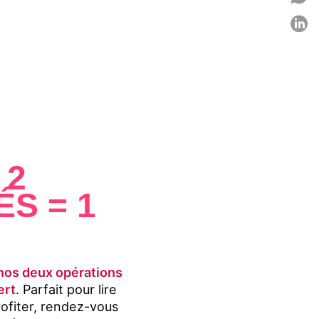
P
C
 2
S = 1
nos deux opérations
ert
. Parfait pour lire
rofiter, rendez-vous