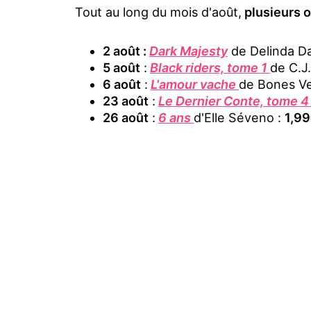
Tout au long du mois d'août,
plusieurs o
2 août :
Dark Majesty
de Delinda D
5 août
:
Black riders, tome 1
de C.J
6 août
:
L'amour vache
de Bones Ve
23 août
:
Le Dernier Conte, tome 
26 août
:
6 ans
d'Elle Séveno :
1,9