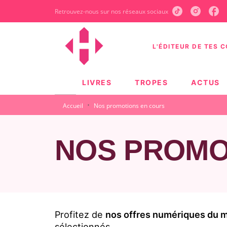
Retrouvez-nous sur nos réseaux sociaux
MENU
RECHERCHE
CONTEN
L'ÉDITEUR DE TES 
LIVRES
TROPES
ACTUS
·
Accueil
Nos promotions en cours
NOS PROMO
Profitez de
nos offres numériques du
sélectionnés.