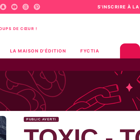
S'INSCRIRE À L
U
PIED DE PAGE
COUPS DE CŒUR !
LA MAISON D'ÉDITION
FYCTIA
PUBLIC AVERTI
TOXIC - 