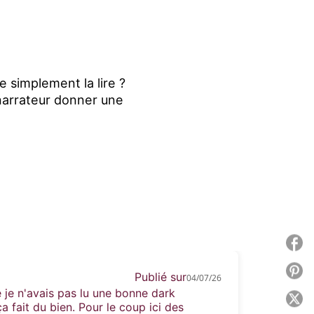
e simplement la lire ?
u narrateur donner une
P
P
Publié sur
04/07/26
 je n'avais pas lu une bonne dark
P
fait du bien. Pour le coup ici des