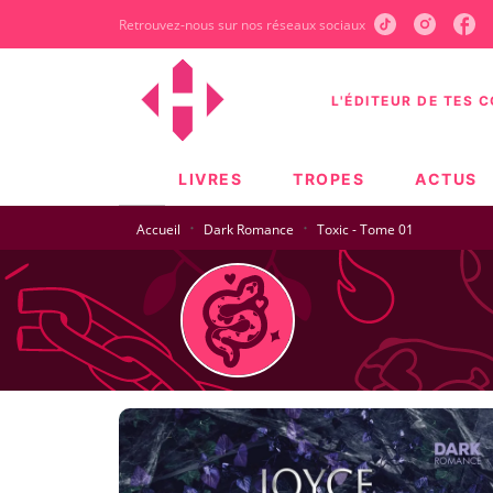
Retrouvez-nous sur nos réseaux sociaux
MENU
RECHERCHE
CONTEN
L'ÉDITEUR DE TES 
LIVRES
TROPES
ACTUS
·
·
Accueil
Dark Romance
Toxic - Tome 01