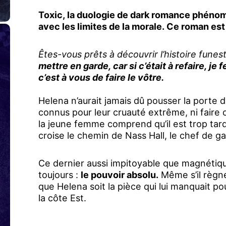
Toxic, la duologie de dark romance phénomè
avec les limites de la morale. Ce roman est 
Êtes-vous prêts à découvrir l’histoire funes
mettre en garde, car si c’était à refaire, je
c’est à vous de faire le vôtre.
Helena n’aurait jamais dû pousser la porte d
connus pour leur cruauté extrême, ni faire
la jeune femme comprend qu’il est trop tard
croise le chemin de Nass Hall, le chef de g
Ce dernier aussi impitoyable que magnétique
toujours :
le pouvoir absolu.
Même s’il règne
que Helena soit la pièce qui lui manquait po
la côte Est.
Dans ce monde où la violence est une langu