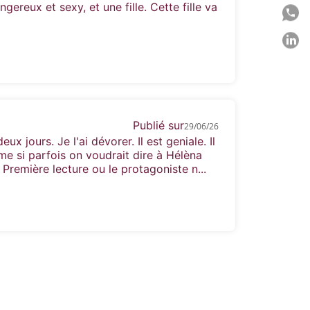
ereux et sexy, et une fille. Cette fille va
P
P
C
Publié sur
29/06/26
ux jours. Je l'ai dévorer. Il est geniale. Il
me si parfois on voudrait dire à Hélèna
 Première lecture ou le protagoniste n...