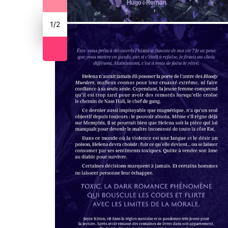
1
/
2