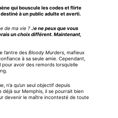
ne qui bouscule les codes et flirte
destiné à un public adulte et averti.
te de ma vie ? J
e ne peux que vous
 ferais un choix différent. Maintenant,
e l’antre des
Bloody Murders
, mafieux
 confiance à sa seule amie. Cependant,
 pour avoir des remords lorsqu’elle
ang.
, n’a qu’un seul objectif depuis
 déjà sur Memphis, il se pourrait bien
ur devenir le maître incontesté de toute
e et le désir un poison,
Helena