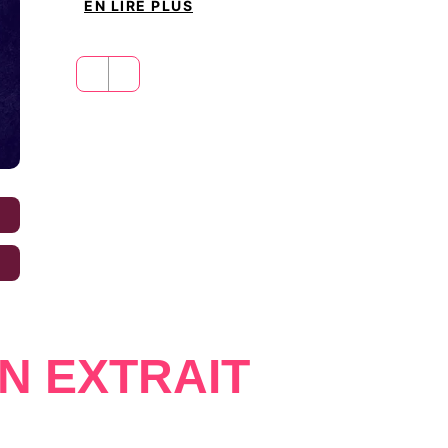
EN LIRE PLUS
devra choisir
:
fuir ce qu’elle devient… ou 
toxiques. Quitte à vendre son âme au diable
Certaines décisions marquent à jamais. Et
leur échapper.
€
€
N EXTRAIT