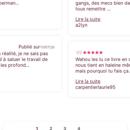
perman...
gangs, des mecs bien dang
tous remettre ...
Lire la suite
a2lyn
Publié sur
10/07/26
réalité, je ne sais pas
 à saluer le travail de
Wahou les lu ce livre en de
 les profond...
nous tient en haleine mê
mais pourquoi tu fais ça.
Lire la suite
carpentierlaurie95
1
2
3
4