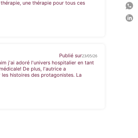
thérapie, une thérapie pour tous ces
P
P
C
Publié sur
23/05/26
im j'ai adoré l'univers hospitalier en tant
édicale! De plus, l'autrice a
 les histoires des protagonistes. La