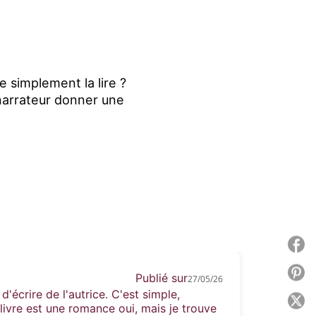
e simplement la lire ?
u narrateur donner une
P
P
Publié sur
27/05/26
d'écrire de l'autrice. C'est simple,
P
livre est une romance oui, mais je trouve