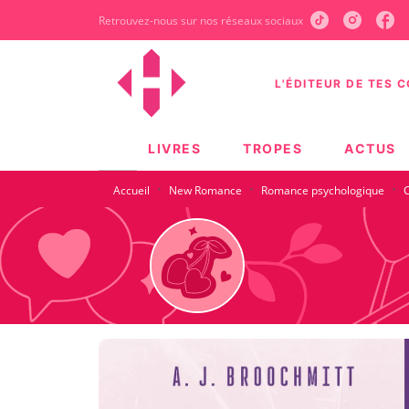
Retrouvez-nous sur nos réseaux sociaux
MENU
RECHERCHE
CONTEN
L'ÉDITEUR DE TES 
LIVRES
TROPES
ACTUS
·
·
·
Accueil
New Romance
Romance psychologique
C