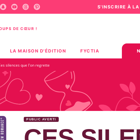
S'INSCRIRE À L
U
PIED DE PAGE
COUPS DE CŒUR !
LA MAISON D'ÉDITION
FYCTIA
es silences que l'on regrette
PUBLIC AVERTI
CES SIL