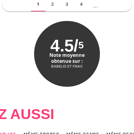
1
2
3
4
...
4.5
/
5
Note moyenne
obtenue sur :
BABELIO ET FNAC
Z AUSSI