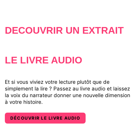
Lukas Taylor s’apprêtait à se lancer dans un tour du
monde, lorsque son grand-père maternel décède
brutalement. Obligé de se rendre au Japon pour les
funérailles, il y découvre que les histoires de son
DÉCOUVRIR UN EXTRAIT
enfance sont bien réelles et se retrouve forcé de
combattre et d’endosser un rôle dont il n’a jamais
voulu…
LE LIVRE AUDIO
Et si vous viviez votre lecture plutôt que de
simplement la lire ? Passez au livre audio et laissez
la voix du narrateur donner une nouvelle dimension
à votre histoire.
DÉCOUVRIR LE LIVRE AUDIO​