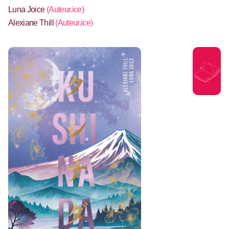
Luna Joice
(
Auteur.ice
)
Alexiane Thill
(
Auteur.ice
)