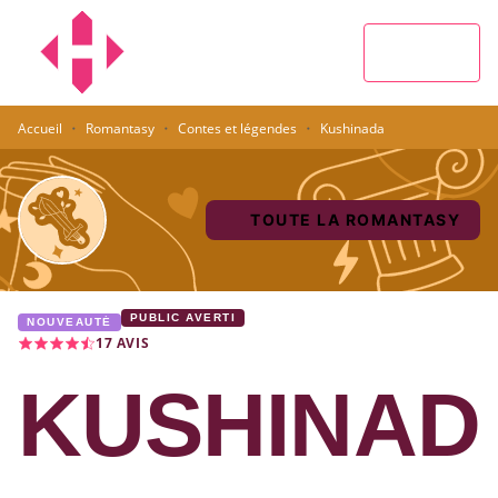
MENU
RECHERCHE
CONTENU
PIED DE PAGE
·
·
·
Accueil
Romantasy
Contes et légendes
Kushinada
TOUTE LA ROMANTASY
PUBLIC AVERTI
NOUVEAUTÉ
17
AVIS
KUSHINAD