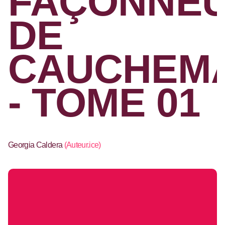
FAÇONNE
DE
CAUCHEM
- TOME 01
Georgia Caldera
(
Auteur.ice
)