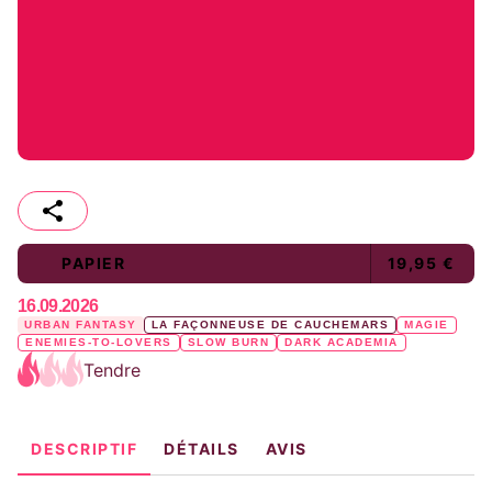
PAPIER
19,95 €
16.09.2026
URBAN FANTASY
LA FAÇONNEUSE DE CAUCHEMARS
MAGIE
ENEMIES-TO-LOVERS
SLOW BURN
DARK ACADEMIA
Tendre
DESCRIPTIF
DÉTAILS
AVIS