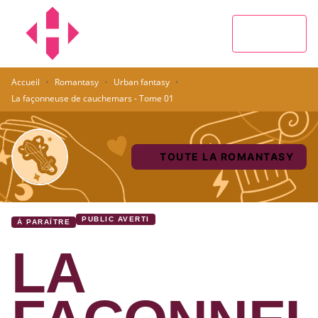
MENU
RECHERCHE
CONTENU
PIED DE PAGE
·
·
·
Accueil
Romantasy
Urban fantasy
La façonneuse de cauchemars - Tome 01
TOUTE LA ROMANTASY
PUBLIC AVERTI
À PARAÎTRE
LA