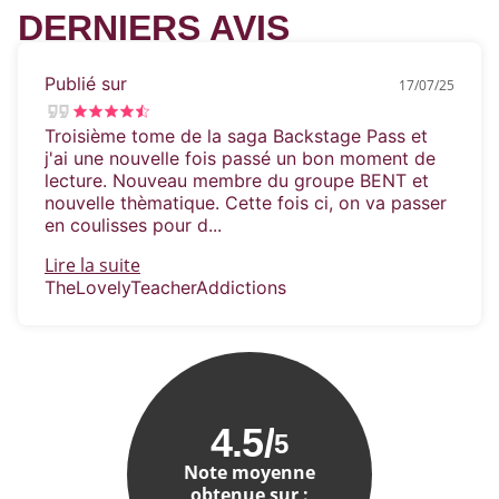
Il est prêt à se battre bec et ongles pour
DERNIERS AVIS
l’adorable enfant qui a bouleversé toute sa vie,
et
pour cette femme tombée du ciel
qu’il n’avait pas
vue venir.
Publié sur
17/07/25
Troisième tome de la saga Backstage Pass et
j'ai une nouvelle fois passé un bon moment de
lecture. Nouveau membre du groupe BENT et
nouvelle thèmatique. Cette fois ci, on va passer
en coulisses pour d...
Lire la suite
TheLovelyTeacherAddictions
4.5
/
5
Note moyenne
obtenue sur :