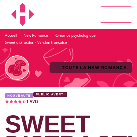
MENU
RECHERCHE
CONTENU
PIED DE PAGE
·
·
·
Accueil
New Romance
Romance psychologique
Sweet distraction - Version française
TOUTE LA NEW ROMANCE
PUBLIC AVERTI
NOUVEAUTÉ
1
AVIS
SWEET