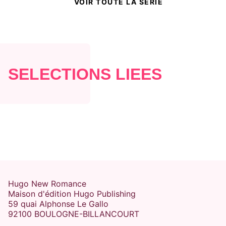
VOIR TOUTE LA SÉRIE
NOUVEAUTÉ
NEW ROMANCE
SÉLECTIONS LIÉES
FAKE DATING
CÉLÉBRITÉ
PROXIMITÉ FORCÉE
Sweet surrender - Version
française
K. Bromberg
13/05/2026
Hugo New Romance
Maison d'édition Hugo Publishing
59 quai Alphonse Le Gallo
92100 BOULOGNE-BILLANCOURT