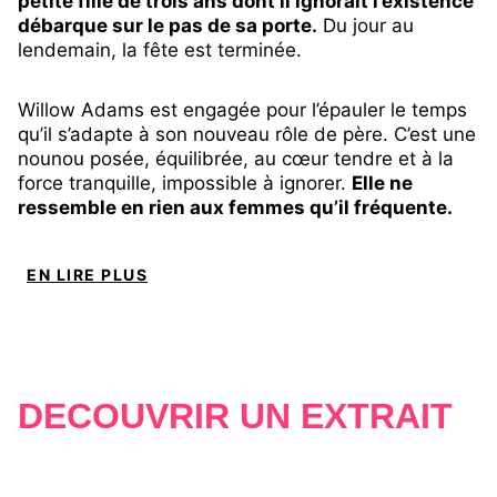
petite fille de trois ans dont il ignorait l’existence
débarque sur le pas de sa porte.
Du jour au
lendemain, la fête est terminée.
Willow Adams est engagée pour l’épauler le temps
qu’il s’adapte à son nouveau rôle de père. C’est une
nounou posée, équilibrée, au cœur tendre et à la
force tranquille, impossible à ignorer.
Elle ne
ressemble en rien aux femmes qu’il fréquente.
C’est peut-être précisément pour ça qu’il n’arrive
pas à garder ses distances.
EN LIRE PLUS
Ce qui devait être un simple arrangement
temporaire se transforme en relation sérieuse au
moment même où une bataille pour la garde de la
petite fille menace de tout faire voler en éclats.
DÉCOUVRIR UN EXTRAIT
Rocket n’avait jamais voulu être père. Mais
maintenant ?