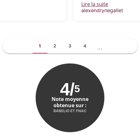
Lire la suite
alexendrynegallet
1
2
3
4
...
4
/
5
Note moyenne
obtenue sur :
BABELIO ET FNAC