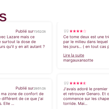
S
Publié sur
15/02/26
vec Lazare mais ce
Ce tome deux est une très
 surtout la dose de
par le milieu dans lequel
rs qu'il y en ait autant ?
les jours... ( en tout cas 
Lire la suite
margauxansotte
Publié sur
28/01/26
J'avais adoré le premier 
e ma zone de confort de
et retrouver Genaro. Et 
 différent de ce que j'ai
commence sur les chapea
Elle ...
torride. Mai...