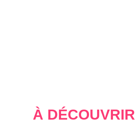
GRUMPY X SUNSHINE
PROXIMITÉ FORCÉE
ENEMIES-TO-LOVERS
Hors-d'oeuvre et préjugés -
Tome 01
Émilie Parizot
28/08/2024
À DÉCOUVRIR