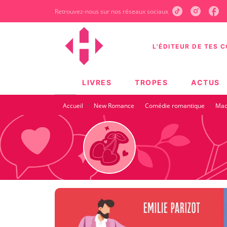
Retrouvez-nous sur nos réseaux sociaux
MENU
RECHERCHE
CONTEN
L'ÉDITEUR DE TES 
LIVRES
TROPES
ACTUS
·
·
·
Accueil
New Romance
Comédie romantique
Mac