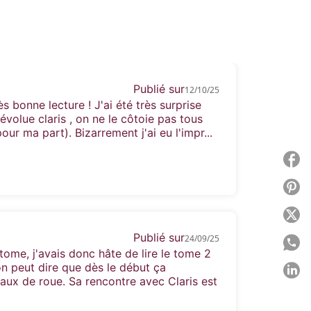
Publié sur
12/10/25
 bonne lecture ! J'ai été très surprise
 évolue claris , on ne le côtoie pas tous
pour ma part). Bizarrement j'ai eu l'impr...
P
P
P
Publié sur
24/09/25
P
tome, j'avais donc hâte de lire le tome 2
on peut dire que dès le début ça
P
ux de roue. Sa rencontre avec Claris est
C