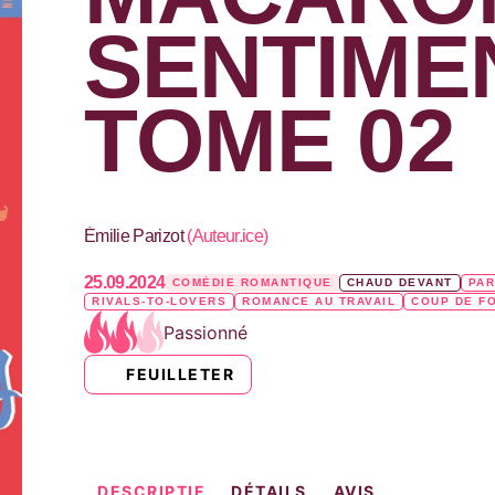
SENTIMEN
TOME 02
Émilie Parizot
(
Auteur.ice
)
25.09.2024
COMÉDIE ROMANTIQUE
CHAUD DEVANT
PAR
RIVALS-TO-LOVERS
ROMANCE AU TRAVAIL
COUP DE F
Passionné
FEUILLETER
DESCRIPTIF
DÉTAILS
AVIS