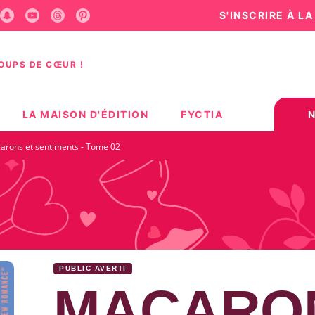
S'INSCRIRE À L
U
PIED DE PAGE
COUPS DE CŒUR !
LA MAISON D'ÉDITION
FYCTIA
arons et sentiments - Tome 02
PUBLIC AVERTI
MACARO