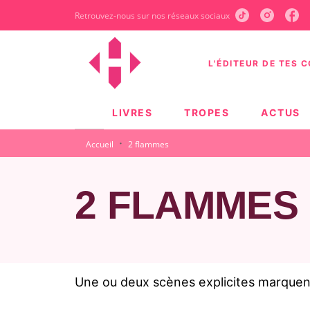
Retrouvez-nous sur nos réseaux sociaux
MENU
RECHERCHE
CONTEN
L'ÉDITEUR DE TES 
LIVRES
TROPES
ACTUS
·
Accueil
2 flammes
2 FLAMMES
Une ou deux scènes explicites marquent 