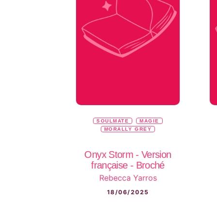
SOULMATE
MAGIE
MORALLY GREY
Onyx Storm - Version
française - Broché
Rebecca Yarros
18/06/2025