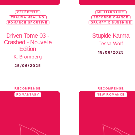
CÉLÉBRITÉ
MILLIARDAIRE
TRAUMA HEALING
SECONDE CHANCE
ROMANCE SPORTIVE
GRUMPY X SUNSHINE
Driven Tome 03 -
Stupide Karma
Crashed - Nouvelle
Tessa Wolf
Edition
18/06/2025
K. Bromberg
25/06/2025
RÉCOMPENSÉ
RÉCOMPENSÉ
ROMANTASY
NEW ROMANCE