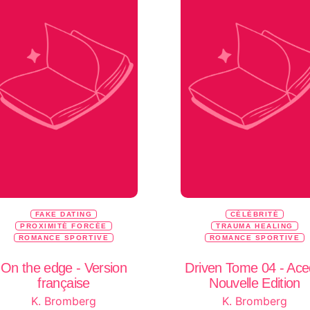
FAKE DATING
CÉLÉBRITÉ
PROXIMITÉ FORCÉE
TRAUMA HEALING
ROMANCE SPORTIVE
ROMANCE SPORTIVE
On the edge - Version
Driven Tome 04 - Ace
française
Nouvelle Edition
K. Bromberg
K. Bromberg