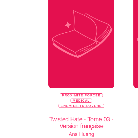
PROXIMITÉ FORCÉE
MÉDICAL
ENEMIES-TO-LOVERS
Twisted Hate - Tome 03 -
Version française
Ana Huang