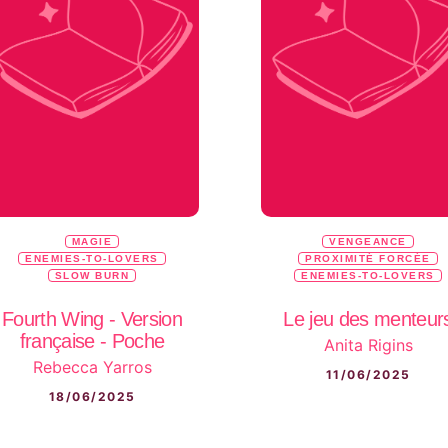
MAGIE
VENGEANCE
ENEMIES-TO-LOVERS
PROXIMITÉ FORCÉE
SLOW BURN
ENEMIES-TO-LOVERS
Fourth Wing - Version
Le jeu des menteur
française - Poche
Anita Rigins
Rebecca Yarros
11/06/2025
18/06/2025