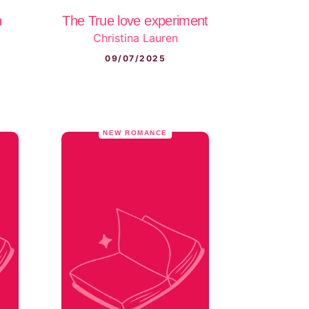
n
The True love experiment
Christina Lauren
09/07/2025
NEW ROMANCE