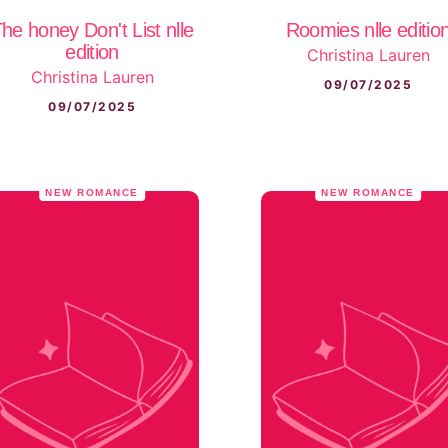
he honey Don't List nlle
Roomies nlle editio
edition
Christina Lauren
Christina Lauren
09/07/2025
09/07/2025
NEW ROMANCE
NEW ROMANCE