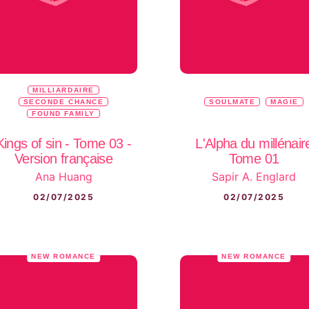
MILLIARDAIRE
SECONDE CHANCE
SOULMATE
MAGIE
FOUND FAMILY
Kings of sin - Tome 03 -
L'Alpha du millénair
Version française
Tome 01
Ana Huang
Sapir A. Englard
02/07/2025
02/07/2025
NEW ROMANCE
NEW ROMANCE