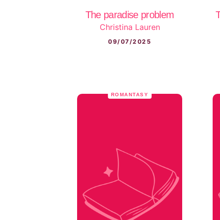
The paradise problem
T
Christina Lauren
09/07/2025
ROMANTASY