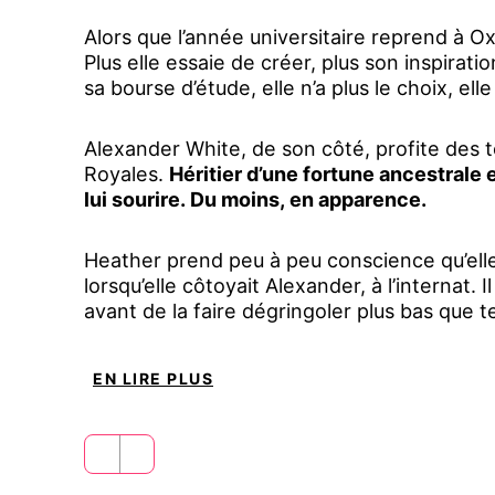
Alors que l’année universitaire reprend à Ox
Plus elle essaie de créer, plus son inspiratio
sa bourse d’étude, elle n’a plus le choix, ell
Alexander White, de son côté, profite des t
Royales.
Héritier d’une fortune ancestrale e
lui sourire. Du moins, en apparence.
Heather prend peu à peu conscience qu’elle 
lorsqu’elle côtoyait Alexander, à l’internat. Il
avant de la faire dégringoler plus bas que t
tête : la vengeance.
Et Alexander sera sa p
EN LIRE PLUS
Mais pourquoi le déteste-t-elle autant ? Que
ans ? Est-il vraiment le grand méchant de 
Les vilains démons d'Oxford cachent tous un