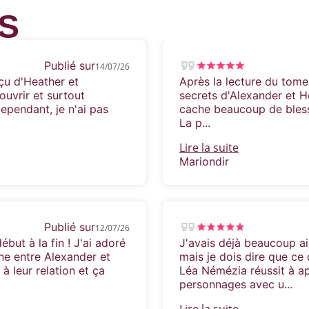
S
Publié sur
14/07/26
çu d'Heather et
Après la lecture du tome 
ouvrir et surtout
secrets d'Alexander et H
pendant, je n'ai pas
cache beaucoup de blessur
La p...
Lire la suite
Mariondir
Publié sur
12/07/26
but à la fin ! J'ai adoré
J'avais déjà beaucoup ai
ine entre Alexander et
mais je dois dire que c
à leur relation et ça
Léa Némézia réussit à ap
personnages avec u...