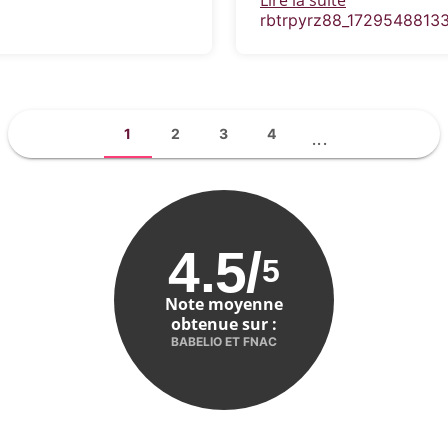
Lire la suite
rbtrpyrz88_1729548813
1
2
3
4
...
4.5
/
5
Note moyenne
obtenue sur :
BABELIO ET FNAC