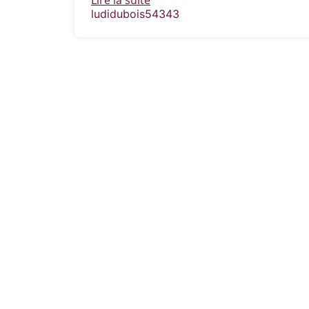
Lire la suite
ludidubois54343