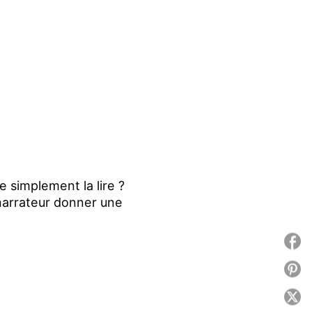
e simplement la lire ?
u narrateur donner une
P
P
P