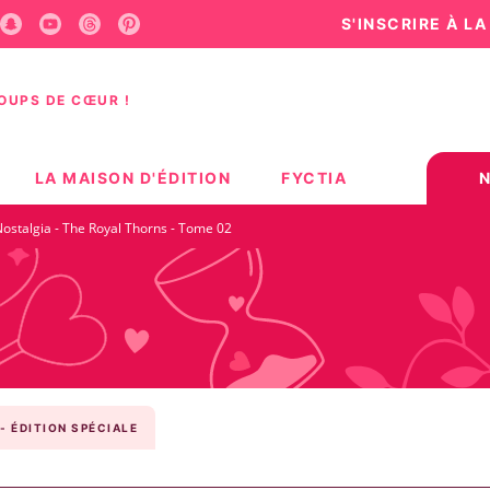
S'INSCRIRE À L
U
PIED DE PAGE
COUPS DE CŒUR !
LA MAISON D'ÉDITION
FYCTIA
ostalgia - The Royal Thorns - Tome 02
- ÉDITION SPÉCIALE