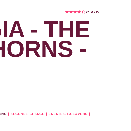
75
AVIS
A - THE
HORNS -
RNS
SECONDE CHANCE
ENEMIES-TO-LOVERS