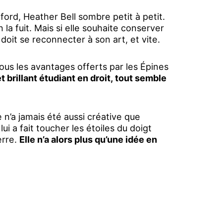
ford, Heather Bell sombre petit à petit.
n la fuit. Mais si elle souhaite conserver
e doit se reconnecter à son art, et vite.
ous les avantages offerts par les Épines
t brillant étudiant en droit, tout semble
n’a jamais été aussi créative que
 lui a fait toucher les étoiles du doigt
erre.
Elle n’a alors plus qu’une idée en
remière victime.
 s'est-il passé entre eux il y a trois
cette sombre histoire ?
 secret. Et celui d'Alexander pourrait