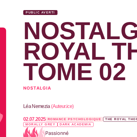
PUBLIC AVERTI
NOSTALGI
ROYAL T
TOME 02
NOSTALGIA
Léa Nemezia
(
Auteur.ice
)
02.07.2025
ROMANCE PSYCHOLOGIQUE
THE ROYAL THO
MORALLY GREY
DARK ACADEMIA
Passionné