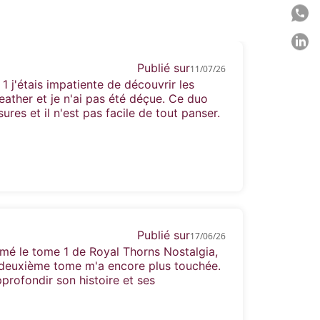
P
P
Publié sur
11/07/26
C
1 j'étais impatiente de découvrir les
eather et je n'ai pas été déçue. Ce duo
es et il n'est pas facile de tout panser.
Publié sur
17/06/26
mé le tome 1 de Royal Thorns Nostalgia,
e deuxième tome m'a encore plus touchée.
profondir son histoire et ses