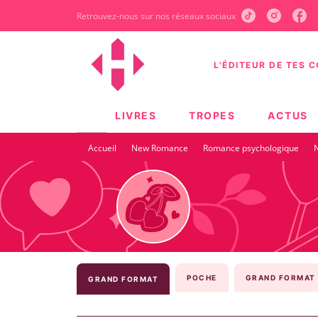
Retrouvez-nous sur nos réseaux sociaux
MENU
RECHERCHE
CONTEN
L'ÉDITEUR DE TES 
LIVRES
TROPES
ACTUS
·
·
·
Accueil
New Romance
Romance psychologique
N
POCHE
GRAND FORMAT 
GRAND FORMAT