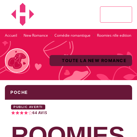
MENU
RECHERCHE
CONTENU
PIED DE PAGE
·
·
·
Accueil
New Romance
Comédie romantique
Roomies nlle edition
TOUTE LA NEW ROMANCE
POCHE
PUBLIC AVERTI
64
AVIS
ROOMIES