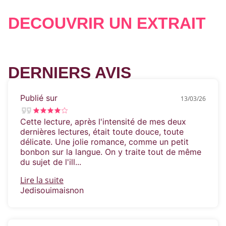
l’Irlandais de l’épouser pour lui permettre de
rester à New York.
Ce qu’elle ressent pour lui,
DÉCOUVRIR UN EXTRAIT
n’est en réalité un secret pour personne…
excepté pour le principal intéressé !
Leur
étrange cohabitation se mue en amour fou,
tandis que Calvin devient l’enfant chéri de
Broadway.
DERNIERS AVIS
Entre feux de la rampe et faux-semblants,
Publié sur
13/03/26
que faudra-t-il pour qu’Holland et Calvin
réalisent qu’ils ont, tous deux, arrêté de
Cette lecture, après l'intensité de mes deux
jouer la comédie depuis longtemps ?
dernières lectures, était toute douce, toute
délicate. Une jolie romance, comme un petit
bonbon sur la langue. On y traite tout de même
du sujet de l'ill...
Lire la suite
«
Christina Lauren décrit l’amour moderne de
Jedisouimaisnon
manière hilarante.
» –
US Weekly
Par l’auteure de
Dating You/Hating You
et