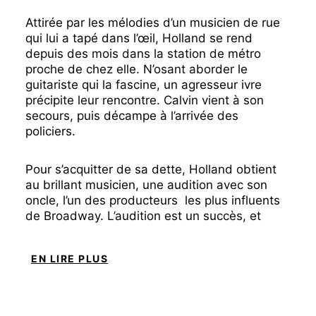
Attirée par les mélodies d’un musicien de rue
qui lui a tapé dans l’œil, Holland se rend
depuis des mois dans la station de métro
proche de chez elle. N’osant aborder le
guitariste qui la fascine, un agresseur ivre
précipite leur rencontre. Calvin vient à son
secours, puis décampe à l’arrivée des
policiers.
Pour s’acquitter de sa dette, Holland obtient
au brillant musicien, une audition avec son
oncle, l’un des producteurs les plus influents
de Broadway. L’audition est un succès, et
Calvin promis à un grand avenir — jusqu’à ce
qu’il admette que son visa d’étudiant a expiré
EN LIRE PLUS
et qu’il vit aux États-Unis dans l’illégalité.
Sur un coup de tête, Holland propose alors à