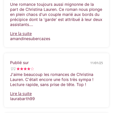
Une romance toujours aussi mignonne de la
part de Christina Lauren. Ce roman nous plonge
« Plein d’esprit et totalement hilarant
. »
Helen
en plein chaos d'un couple marié aux bords du
Hoang, auteur de
The Bride Test
précipice dont la 'garde' est attribué à leur deux
assistants....
Lire la suite
amandinesubercazes
Publié sur
11/01/25
J'aime beaucoup les romances de Christina
Lauren. C'était encore une fois très sympa !
Lecture rapide, sans prise de tête. Top !
Lire la suite
laurabarth99