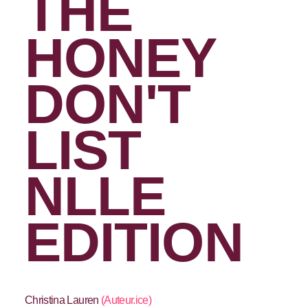
THE
HONEY
DON'T
LIST
NLLE
EDITION
Christina Lauren
(
Auteur.ice
)