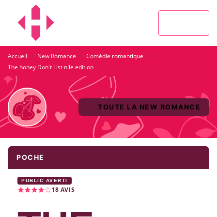
MENU
RECHERCHE
CONTENU
PIED DE PAGE
·
·
·
Accueil
New Romance
Comédie romantique
The honey Don't List nlle edition
TOUTE LA NEW ROMANCE
POCHE
PUBLIC AVERTI
18
AVIS