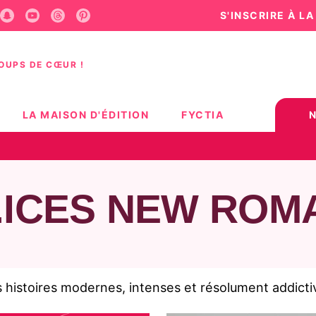
S'INSCRIRE À L
U
PIED DE PAGE
COUPS DE CŒUR !
LA MAISON D'ÉDITION
FYCTIA
.ICES NEW ROM
histoires modernes, intenses et résolument addicti