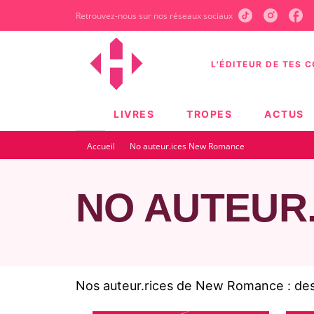
Retrouvez-nous sur nos réseaux sociaux
MENU
RECHERCHE
CONTEN
L'ÉDITEUR DE TES 
LIVRES
TROPES
ACTUS
·
Accueil
No auteur.ices New Romance
NO AUTEUR
Nos auteur.rices de New Romance : des 