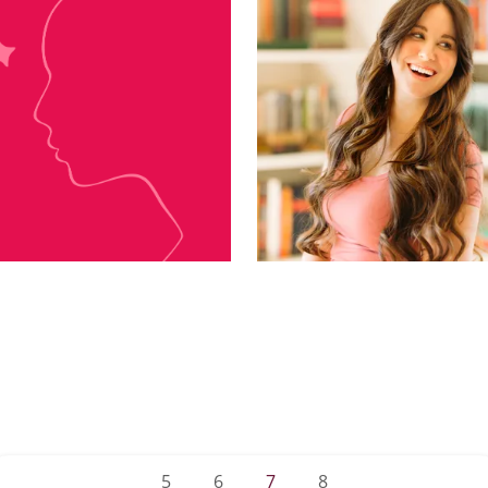
Vi Keeland
Raven Kenned
5
6
7
8
...
...