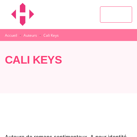
MENU
RECHERCHE
CONTENU
PIED DE PAGE
·
·
Accueil
Auteurs
Cali Keys
CALI KEYS