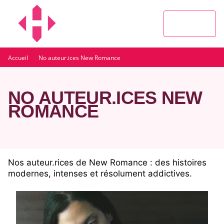
MENU
RECHERCHE
CONTENU
PIED DE PAGE
·
Accueil
No auteur.ices New Romance
NO AUTEUR.ICES NEW
ROMANCE
Nos auteur.rices de New Romance : des histoires
modernes, intenses et résolument addictives.