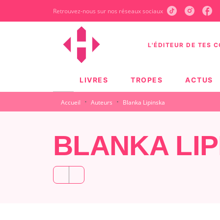
Retrouvez-nous sur nos réseaux sociaux
MENU
RECHERCHE
CONTEN
L'ÉDITEUR DE TES 
LIVRES
TROPES
ACTUS
·
·
Accueil
Auteurs
Blanka Lipinska
BLANKA LIP