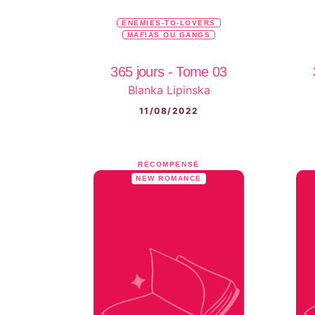
ENEMIES-TO-LOVERS
MAFIAS OU GANGS
365 jours - Tome 03
Blanka Lipinska
11/08/2022
RÉCOMPENSÉ
NEW ROMANCE