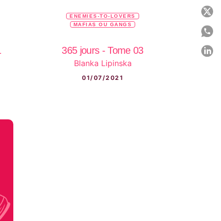
P
ENEMIES-TO-LOVERS
MAFIAS OU GANGS
P
1
365 jours - Tome 03
P
Blanka Lipinska
C
01/07/2021