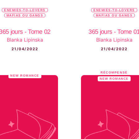
ENEMIES-TO-LOVERS
ENEMIES-TO-LOVERS
MAFIAS OU GANGS
MAFIAS OU GANGS
365 jours - Tome 02
365 jours - Tome 0
Blanka Lipinska
Blanka Lipinska
21/04/2022
21/04/2022
RÉCOMPENSÉ
NEW ROMANCE
NEW ROMANCE