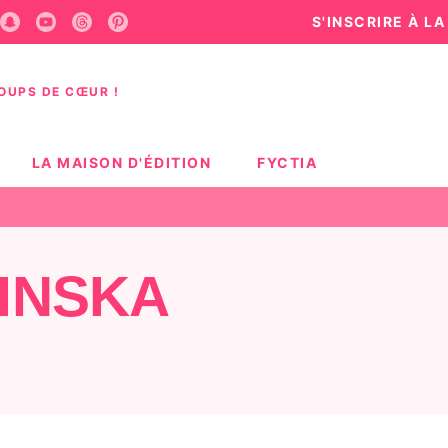
S'INSCRIRE À L
U
PIED DE PAGE
COUPS DE CŒUR !
LA MAISON D'ÉDITION
FYCTIA
INSKA