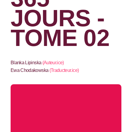
JOURS -
TOME 02
Blanka Lipinska
(
Auteur.ice
)
Ewa Chodakowska
(
Traducteur.ice
)