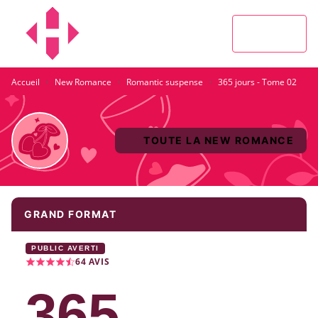
MENU
RECHERCHE
CONTENU
PIED DE PAGE
·
·
·
Accueil
New Romance
Romantic suspense
365 jours - Tome 02
TOUTE LA NEW ROMANCE
GRAND FORMAT
PUBLIC AVERTI
64
AVIS
365