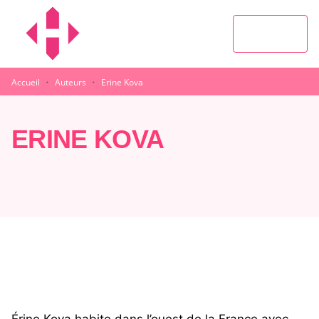
MENU
RECHERCHE
CONTENU
PIED DE PAGE
·
·
Accueil
Auteurs
Erine Kova
ERINE KOVA