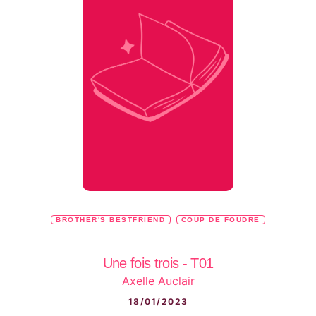
BROTHER'S BESTFRIEND
COUP DE FOUDRE
Une fois trois - T01
Axelle Auclair
18/01/2023