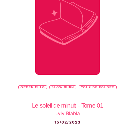
GREEN FLAG
SLOW BURN
COUP DE FOUDRE
Le soleil de minuit - Tome 01
Lyly Blabla
15/02/2023