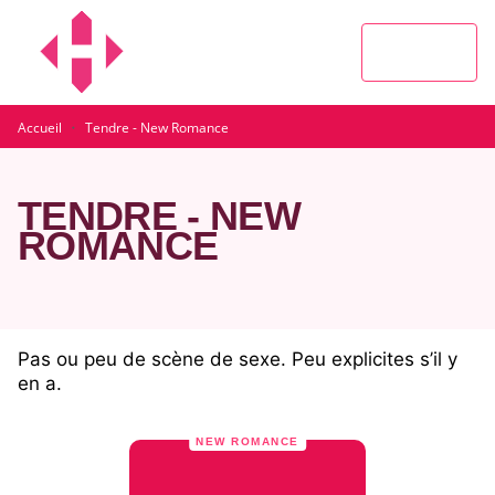
MENU
RECHERCHE
CONTENU
PIED DE PAGE
·
Accueil
Tendre - New Romance
TENDRE - NEW
ROMANCE
Pas ou peu de scène de sexe. Peu explicites s’il y
en a.
NEW ROMANCE