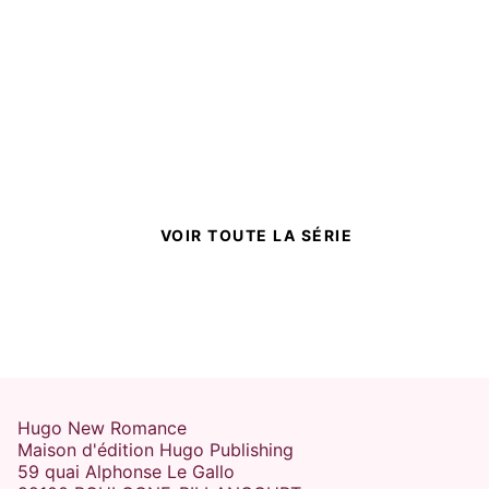
Can't help falling in love -
Tome 02
Alicia Garnier
22/02/2023
VOIR TOUTE LA SÉRIE
Hugo New Romance
Maison d'édition Hugo Publishing
59 quai Alphonse Le Gallo