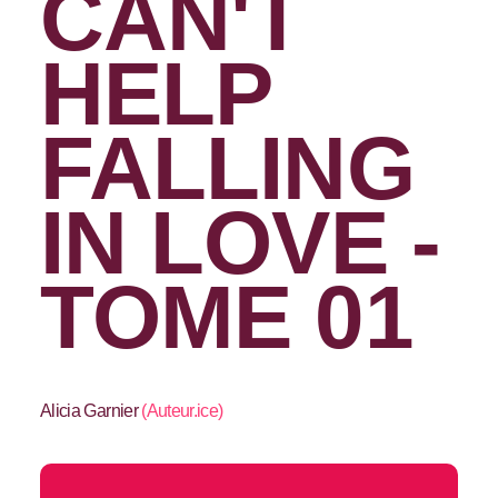
CAN'T
HELP
FALLING
IN LOVE -
TOME 01
Alicia Garnier
(
Auteur.ice
)