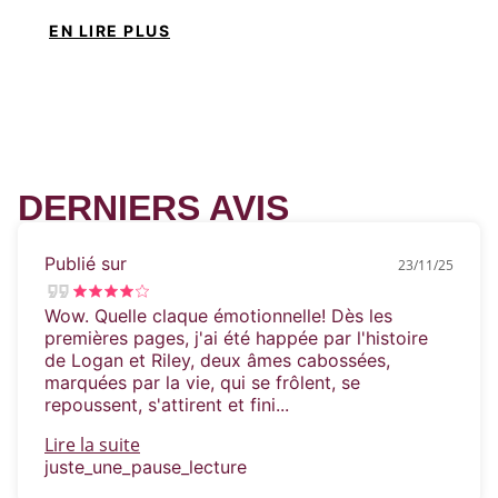
n'est jamais loin, et lorsqu'elle baisse la garde,
EN LIRE PLUS
ne serait-ce que quelques secondes, elle finit
écorchée, meurtrie. À l'aube de ses 23 ans,
elle n'est plus que l'ombre d'elle-même,
fuyant aussi souvent que possible le monde
qui l'entoure. Pourtant le jour où Logan
débarque dans sa vie, elle va devoir se
confronter à une âme aussi abimée que la
DERNIERS AVIS
sienne. Seront-ils capables de laisser leurs
passés chaotiques derrière eux, ou
continueront-ils à laisser gagner leurs démons
Publié sur
23/11/25
respectifs ?
Wow. Quelle claque émotionnelle! Dès les
premières pages, j'ai été happée par l'histoire
de Logan et Riley, deux âmes cabossées,
marquées par la vie, qui se frôlent, se
repoussent, s'attirent et fini...
Lire la suite
juste_une_pause_lecture