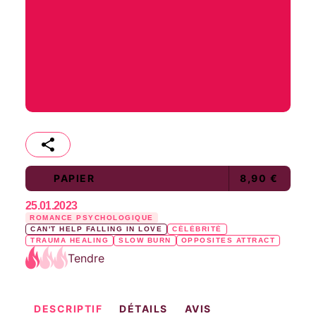
PAPIER
8,90 €
25.01.2023
ROMANCE PSYCHOLOGIQUE
CAN'T HELP FALLING IN LOVE
CÉLÉBRITÉ
TRAUMA HEALING
SLOW BURN
OPPOSITES ATTRACT
Tendre
DESCRIPTIF
DÉTAILS
AVIS