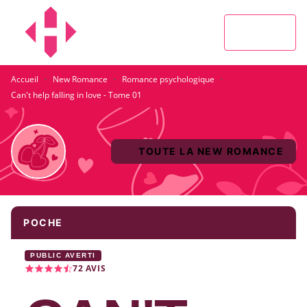
MENU
RECHERCHE
CONTENU
PIED DE PAGE
·
·
·
Accueil
New Romance
Romance psychologique
Can't help falling in love - Tome 01
TOUTE LA NEW ROMANCE
POCHE
PUBLIC AVERTI
72
AVIS