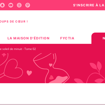
S'INSCRIRE À L
U
PIED DE PAGE
COUPS DE CŒUR !
LA MAISON D'ÉDITION
FYCTIA
e soleil de minuit - Tome 02