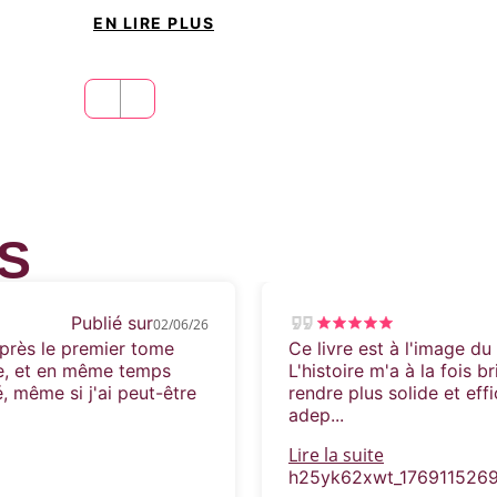
EN LIRE PLUS
S
Publié sur
02/06/26
après le premier tome
Ce livre est à l'image d
ace, et en même temps
L'histoire m'a à la fois b
é, même si j'ai peut-être
rendre plus solide et eff
adep...
Lire la suite
h25yk62xwt_176911526