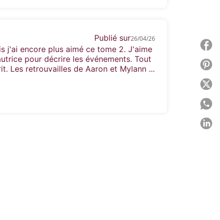
Publié sur
26/04/26
P
is j'ai encore plus aimé ce tome 2. J'aime
utrice pour décrire les événements. Tout
P
rit. Les retrouvailles de Aaron et Mylann ...
P
P
P
C