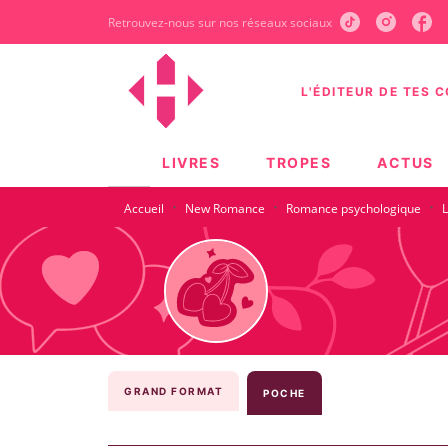
Retrouvez-nous sur nos réseaux sociaux
MENU
RECHERCHE
CONTEN
L'ÉDITEUR DE TES 
LIVRES
TROPES
ACTUS
·
·
·
Accueil
New Romance
Romance psychologique
L
GRAND FORMAT
POCHE