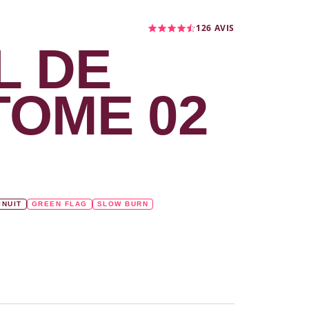
126
AVIS
L DE
 TOME 02
INUIT
GREEN FLAG
SLOW BURN