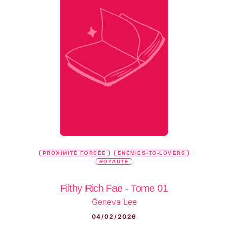
PROXIMITÉ FORCÉE
ENEMIES-TO-LOVERS
ROYAUTÉ
Filthy Rich Fae - Tome 01
Geneva Lee
04/02/2026