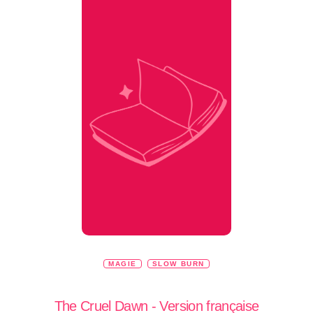
MAGIE
SLOW BURN
The Cruel Dawn - Version française