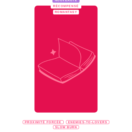
NOUVEAUTÉ
RÉCOMPENSÉ
ROMANTASY
PROXIMITÉ FORCÉE
ENEMIES-TO-LOVERS
SLOW BURN