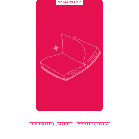
ROMANTASY
SOULMATE
MAGIE
MORALLY GREY