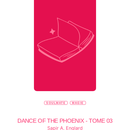
SOULMATE
MAGIE
DANCE OF THE PHOENIX - TOME 03
Sapir A. Englard