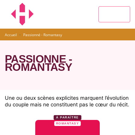
MENU
RECHERCHE
CONTENU
PIED DE PAGE
·
Accueil
Passionné - Romantasy
PASSIONNÉ -
ROMANTASY
Une ou deux scènes explicites marquent l’évolution
du couple mais ne constituent pas le cœur du récit.
À PARAÎTRE
ROMANTASY