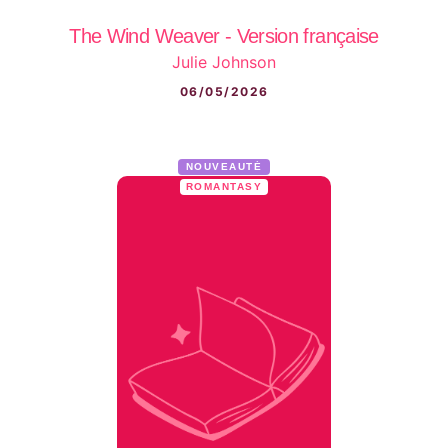
The Wind Weaver - Version française
Julie Johnson
06/05/2026
NOUVEAUTÉ
ROMANTASY