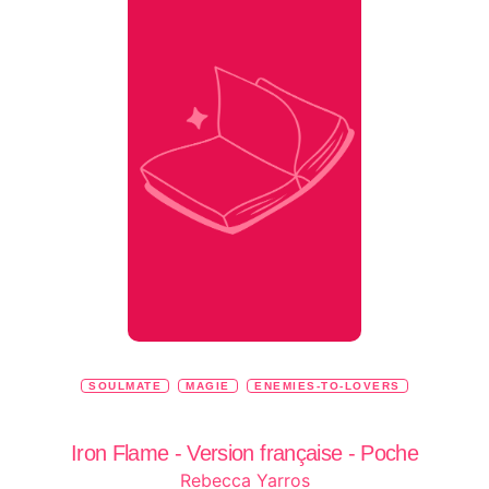
SOULMATE
MAGIE
ENEMIES-TO-LOVERS
Iron Flame - Version française - Poche
Rebecca Yarros