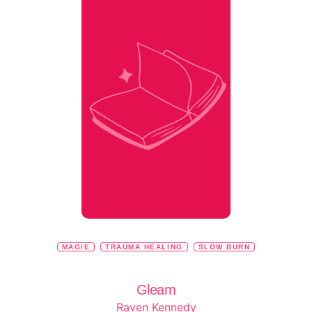
MAGIE
TRAUMA HEALING
SLOW BURN
Gleam
Raven Kennedy