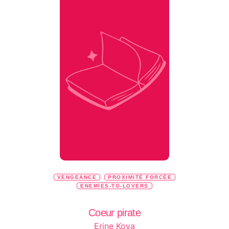
VENGEANCE
PROXIMITÉ FORCÉE
ENEMIES-TO-LOVERS
Coeur pirate
Erine Kova