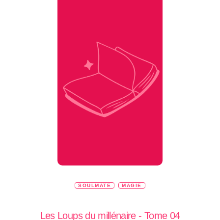
SOULMATE
MAGIE
Les Loups du millénaire - Tome 04