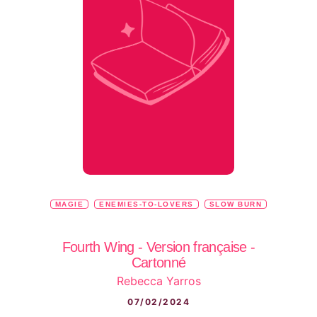
MAGIE
ENEMIES-TO-LOVERS
SLOW BURN
Fourth Wing - Version française -
Cartonné
Rebecca Yarros
07/02/2024