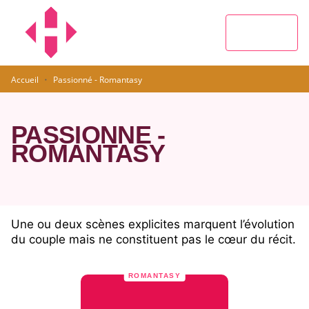
MENU
RECHERCHE
CONTENU
PIED DE PAGE
·
Accueil
Passionné - Romantasy
PASSIONNÉ -
ROMANTASY
Une ou deux scènes explicites marquent l’évolution
du couple mais ne constituent pas le cœur du récit.
ROMANTASY