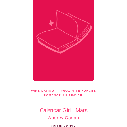
FAKE DATING
PROXIMITÉ FORCÉE
ROMANCE AU TRAVAIL
Calendar Girl - Mars
Audrey Carlan
02/03/2017