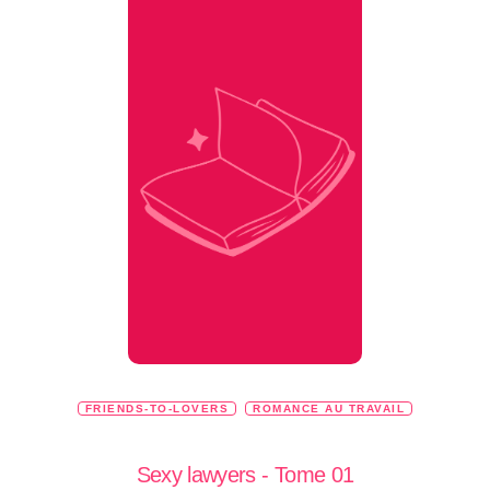
FRIENDS-TO-LOVERS
ROMANCE AU TRAVAIL
Sexy lawyers - Tome 01