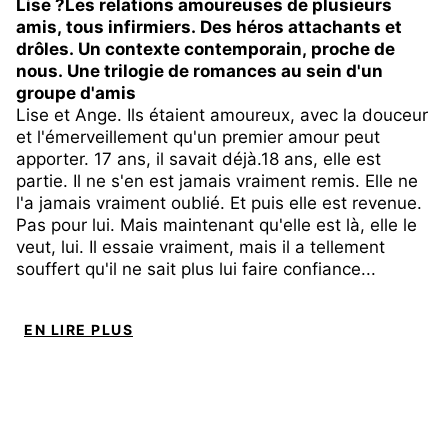
Lise ?Les relations amoureuses de plusieurs
amis, tous infirmiers. Des héros attachants et
drôles. Un contexte contemporain, proche de
nous. Une trilogie de romances au sein d'un
groupe d'amis
Lise et Ange. Ils étaient amoureux, avec la douceur
et l'émerveillement qu'un premier amour peut
apporter. 17 ans, il savait déjà.18 ans, elle est
partie. Il ne s'en est jamais vraiment remis. Elle ne
l'a jamais vraiment oublié. Et puis elle est revenue.
Pas pour lui. Mais maintenant qu'elle est là, elle le
veut, lui. Il essaie vraiment, mais il a tellement
souffert qu'il ne sait plus lui faire confiance...
L'histoire de Lise et Ange est une histoire de la
deuxième chance. Celle qu'elle lui demande et qu'il
EN LIRE PLUS
n'est pas sûr d'être en mesure de lui offrir.