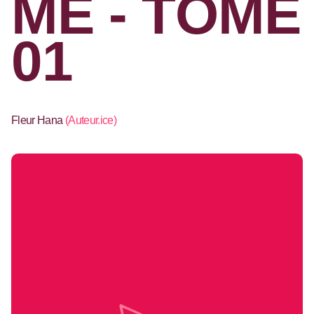
ME - TOME
01
Fleur Hana
(
Auteur.ice
)