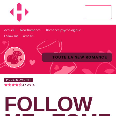
MENU
RECHERCHE
CONTENU
PIED DE PAGE
·
·
·
Accueil
New Romance
Romance psychologique
Follow me - Tome 01
TOUTE LA NEW ROMANCE
PUBLIC AVERTI
37
AVIS
FOLLOW