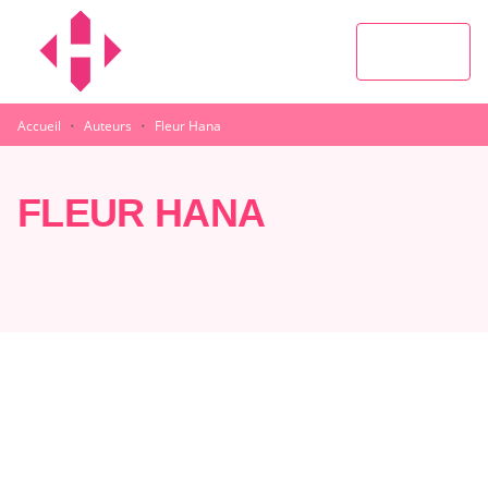
MENU
RECHERCHE
CONTENU
PIED DE PAGE
·
·
Accueil
Auteurs
Fleur Hana
FLEUR HANA