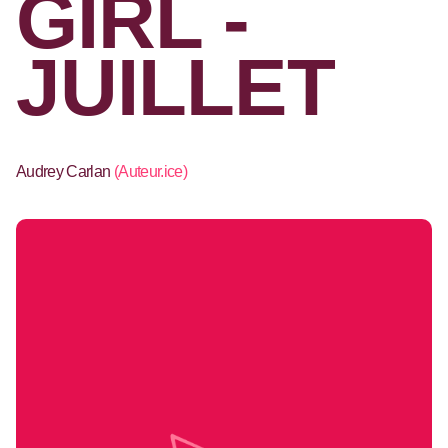
GIRL -
JUILLET
Audrey Carlan
(
Auteur.ice
)