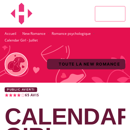
MENU
RECHERCHE
CONTENU
PIED DE PAGE
·
·
·
Accueil
New Romance
Romance psychologique
Calendar Girl - Juillet
TOUTE LA NEW ROMANCE
PUBLIC AVERTI
65
AVIS
CALENDA