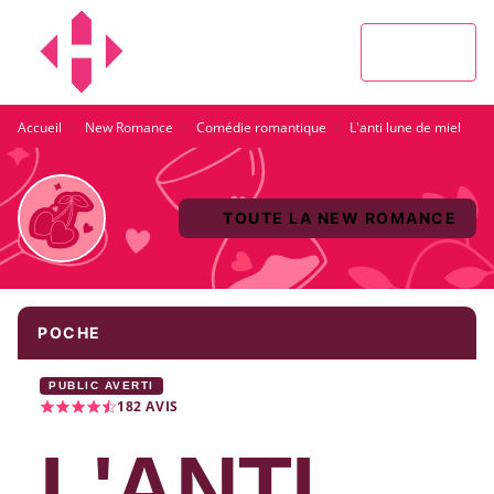
MENU
RECHERCHE
CONTENU
PIED DE PAGE
·
·
·
Accueil
New Romance
Comédie romantique
L'anti lune de miel
TOUTE LA NEW ROMANCE
POCHE
PUBLIC AVERTI
182
AVIS
L'ANTI