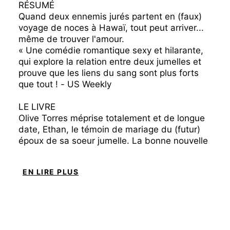
RÉSUMÉ
Quand deux ennemis jurés partent en (faux)
voyage de noces à Hawaï, tout peut arriver...
même de trouver l'amour.
« Une comédie romantique sexy et hilarante,
qui explore la relation entre deux jumelles et
prouve que les liens du sang sont plus forts
que tout ! - US Weekly
LE LIVRE
Olive Torres méprise totalement et de longue
date, Ethan, le témoin de mariage du (futur)
époux de sa soeur jumelle. La bonne nouvelle
? Tous les invités tombent malades à cause
d'une intoxication alimentaire. La mauvaise :
EN LIRE PLUS
les mariés ne peuvent pas partir en lune de
miel, ce qui signifie qu'Olive et Ethanennemis
jurés prendront leur place et prétendront être
mariés. Que les frasques et l'inévitable tension
sexuelle commencent !