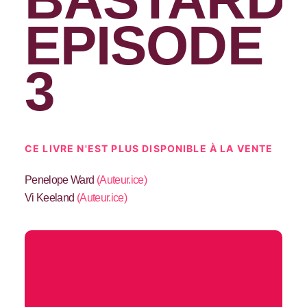
EPISODE
3
CE LIVRE N'EST PLUS DISPONIBLE À LA VENTE
Penelope Ward
(
Auteur.ice
)
Vi Keeland
(
Auteur.ice
)