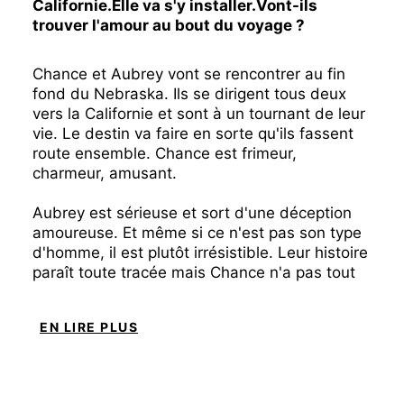
Californie.Elle va s'y installer.Vont-ils
trouver l'amour au bout du voyage ?
Chance et Aubrey vont se rencontrer au fin
fond du Nebraska. Ils se dirigent tous deux
vers la Californie et sont à un tournant de leur
vie. Le destin va faire en sorte qu'ils fassent
route ensemble. Chance est frimeur,
charmeur, amusant.
Aubrey est sérieuse et sort d'une déception
amoureuse. Et même si ce n'est pas son type
d'homme, il est plutôt irrésistible. Leur histoire
paraît toute tracée mais Chance n'a pas tout
dit et, la fin du voyage n'est pas forcément ce
qu'Aubrey avait prévu. Peut-être qu'ils auront
EN LIRE PLUS
une autre chance...