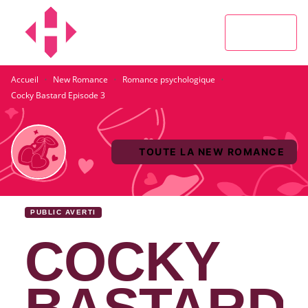
MENU
RECHERCHE
CONTENU
PIED DE PAGE
·
·
·
Accueil
New Romance
Romance psychologique
Cocky Bastard Episode 3
TOUTE LA NEW ROMANCE
PUBLIC AVERTI
COCKY
BASTARD