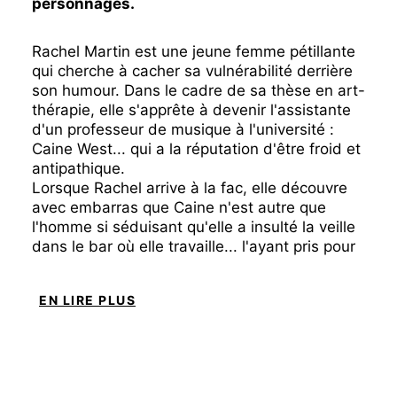
personnages.
Rachel Martin est une jeune femme pétillante
qui cherche à cacher sa vulnérabilité derrière
son humour. Dans le cadre de sa thèse en art-
thérapie, elle s'apprête à devenir l'assistante
d'un professeur de musique à l'université :
Caine West... qui a la réputation d'être froid et
antipathique.
Lorsque Rachel arrive à la fac, elle découvre
avec embarras que Caine n'est autre que
l'homme si séduisant qu'elle a insulté la veille
dans le bar où elle travaille... l'ayant pris pour
quelqu'un d'autre.
EN LIRE PLUS
Bouleversée par cette rencontre, Rachel
enquête sur Caine, et découvre que derrière
les apparences d'un professeur de musique
bien sous tous rapports, se cache un homme
sombre qui dissimule un passé douloureux.