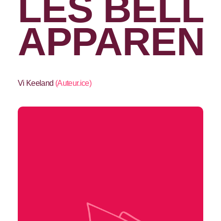
LES BELL
APPAREN
Vi Keeland
(
Auteur.ice
)