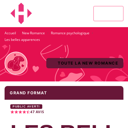
MENU
RECHERCHE
CONTENU
PIED DE PAGE
·
·
·
Accueil
New Romance
Romance psychologique
Les belles apparences
TOUTE LA NEW ROMANCE
GRAND FORMAT
PUBLIC AVERTI
47
AVIS