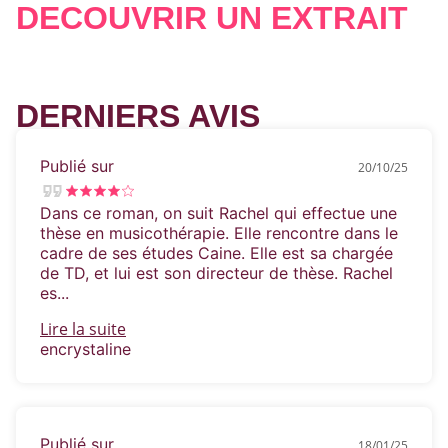
DÉCOUVRIR UN EXTRAIT
Pourquoi Caine a laissé tomber sa carrière de
rock star pour devenir un respectable
professeur de musique ? Que s'est-il passé
dans la vie de Rachel pour qu'elle envisage la
DERNIERS AVIS
musique comme thérapie ?
Publié sur
20/10/25
Dans ce roman, on su­it Rachel qui effect­ue une
thèse en musi­cothérapie. Elle ren­contre dans le
cadre de ses études Caine. Elle est sa charg­ée
de TD, et lui est son directeur de th­èse. Rachel
es...
Lire la suite
encrystaline
Publié sur
18/01/25