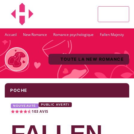
MENU
RECHERCHE
CONTENU
PIED DE PAGE
·
·
·
Accueil
New Romance
Romance psychologique
Fallen Majesty
TOUTE LA NEW ROMANCE
POCHE
PUBLIC AVERTI
NOUVEAUTÉ
103
AVIS
FALLEN