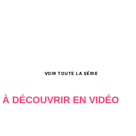
MARIAGE ARRANGÉ
PROXIMITÉ FORCÉE
SLOW BURN
Mad Majesty
Delinda Dane
07/01/2026
À PARAÎTRE
NEW ROMANCE
VOIR TOUTE LA SÉRIE
À DÉCOUVRIR EN VIDÉO
SLOW BURN