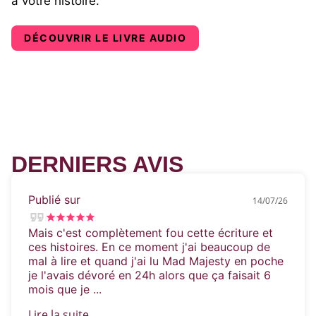
à votre histoire.
Avec une plume qui mêle douceur et passion,
Delinda Dane aime dépeindre des héros au
DÉCOUVRIR LE LIVRE AUDIO
cœur tendre, même s’ils refusent souvent de
le reconnaître. Callum, le héros de
Fallen
Majesty
, pourrait bien se laisser dépasser par
ses émotions en voulant aider Astoria.
DERNIERS AVIS
Publié sur
14/07/26
Mais c'est complètement fou cette écriture et
ces histoires. En ce moment j'ai beaucoup de
mal à lire et quand j'ai lu Mad Majesty en poche
je l'avais dévoré en 24h alors que ça faisait 6
mois que je ...
Lire la suite