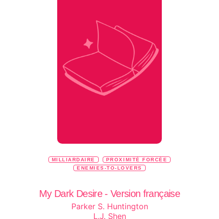
MILLIARDAIRE
PROXIMITÉ FORCÉE
ENEMIES-TO-LOVERS
My Dark Desire - Version française
Parker S. Huntington
L.J. Shen