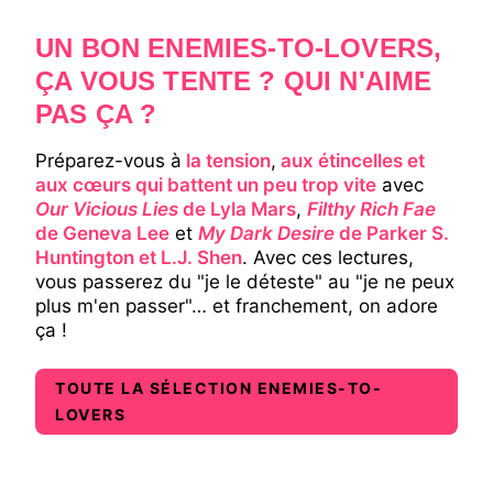
UN BON ENEMIES-TO-LOVERS,
ÇA VOUS TENTE ? QUI N'AIME
PAS ÇA ?
Préparez-vous à
la tension
,
aux étincelles et
aux cœurs qui battent un peu trop vite
avec
Our Vicious Lies
de Lyla Mars
,
Filthy Rich Fae
de Geneva Lee
et
My Dark Desire
de Parker S.
Huntington et L.J. Shen
. Avec ces lectures,
vous passerez du "je le déteste" au "je ne peux
plus m'en passer"… et franchement, on adore
ça !
TOUTE LA SÉLECTION ENEMIES-TO-
LOVERS