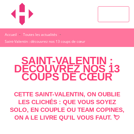
MENU
RECHERCHE
CONTENU
PIED DE PAGE
·
·
Accueil
Toutes les actualités
Saint-Valentin : découvrez nos 13 coups de cœur
SAINT-VALENTIN :
DÉCOUVREZ NOS 13
COUPS DE CŒUR
CETTE SAINT-VALENTIN, ON OUBLIE
LES CLICHÉS : QUE VOUS SOYEZ
SOLO, EN COUPLE OU TEAM COPINES,
ON A LE LIVRE QU’IL VOUS FAUT. 💘