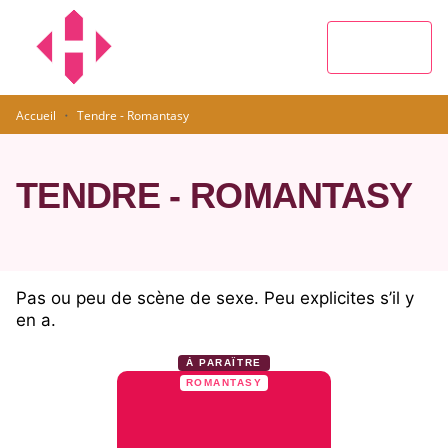
MENU
RECHERCHE
CONTENU
PIED DE PAGE
·
Accueil
Tendre - Romantasy
TENDRE - ROMANTASY
Pas ou peu de scène de sexe. Peu explicites s’il y
en a.
À PARAÎTRE
ROMANTASY