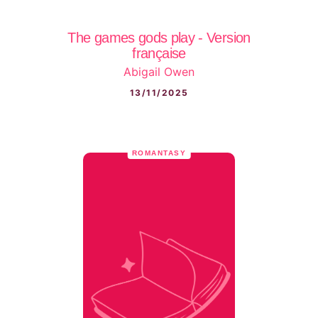
The games gods play - Version
française
Abigail Owen
13/11/2025
ROMANTASY