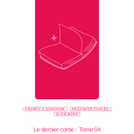
GRUMPY X SUNSHINE
PROXIMITÉ FORCÉE
SLOW BURN
Le dernier conte - Tome 04