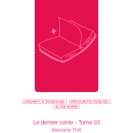
GRUMPY X SUNSHINE
PROXIMITÉ FORCÉE
SLOW BURN
Le dernier conte - Tome 03
Alexiane Thill