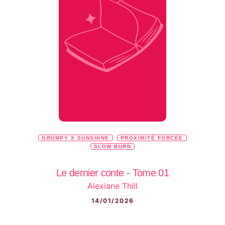
GRUMPY X SUNSHINE
PROXIMITÉ FORCÉE
SLOW BURN
Le dernier conte - Tome 01
Alexiane Thill
14/01/2026