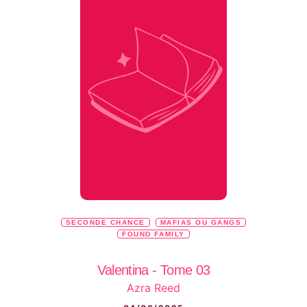
SECONDE CHANCE
MAFIAS OU GANGS
FOUND FAMILY
Valentina - Tome 03
Azra Reed