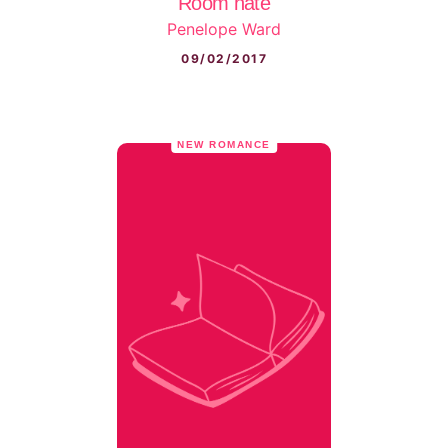
Room hate
Penelope Ward
09/02/2017
NEW ROMANCE