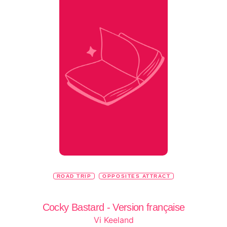
ROAD TRIP
OPPOSITES ATTRACT
Cocky Bastard - Version française
Vi Keeland