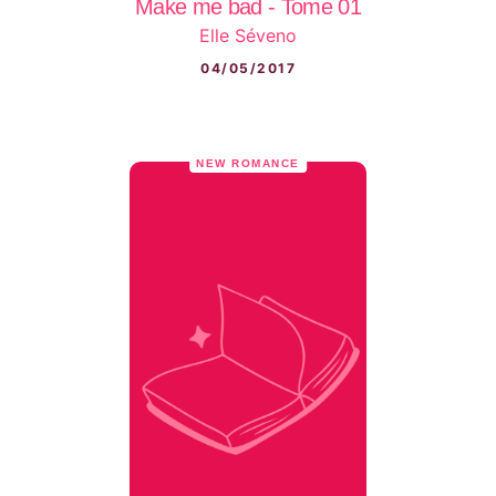
Make me bad - Tome 01
Elle Séveno
04/05/2017
NEW ROMANCE