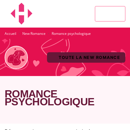
MENU
RECHERCHE
CONTENU
PIED DE PAGE
·
·
Accueil
New Romance
Romance psychologique
TOUTE LA NEW ROMANCE
ROMANCE
PSYCHOLOGIQUE