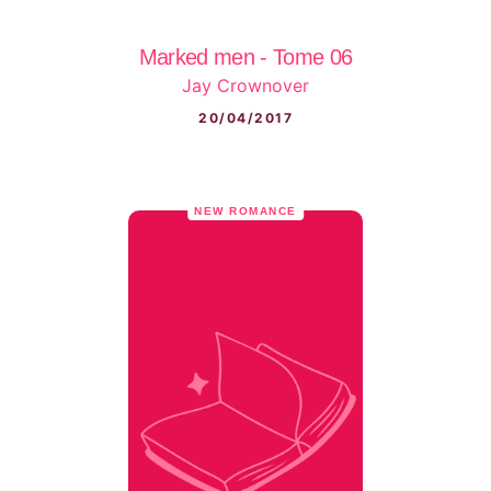
Marked men - Tome 06
Jay Crownover
20/04/2017
NEW ROMANCE