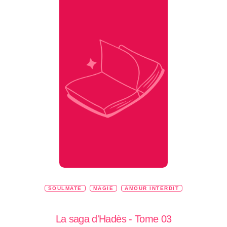
SOULMATE
MAGIE
AMOUR INTERDIT
La saga d'Hadès - Tome 03