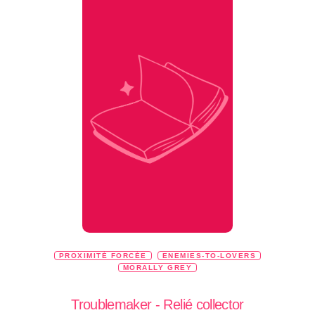
PROXIMITÉ FORCÉE
ENEMIES-TO-LOVERS
MORALLY GREY
Troublemaker - Relié collector