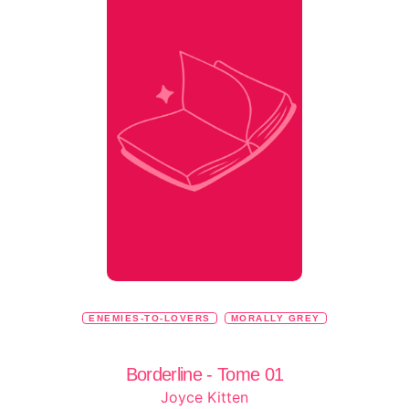
ENEMIES-TO-LOVERS
MORALLY GREY
Borderline - Tome 01
Joyce Kitten