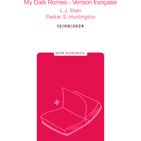
My Dark Romeo - Version française
L.J. Shen
Parker S. Huntington
12/06/2024
NEW ROMANCE