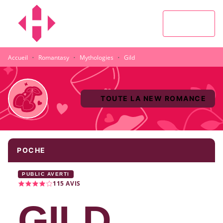
MENU
RECHERCHE
CONTENU
PIED DE PAGE
·
·
·
Accueil
Romantasy
Mythologies
Gild
TOUTE LA NEW ROMANCE
POCHE
PUBLIC AVERTI
115
AVIS
GILD