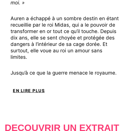
moi. »
Auren a échappé à un sombre destin en étant
recueillie par le roi Midas, qui a le pouvoir de
transformer en or tout ce qu’il touche. Depuis
dix ans, elle se sent choyée et protégée des
dangers à l’intérieur de sa cage dorée. Et
surtout, elle voue au roi un amour sans
limites.
Jusqu’à ce que la guerre menace le royaume.
Pour s’assurer la victoire, Midas décide de
passer un accord… aux dépens d’Auren.
EN LIRE PLUS
Soudain, les certitudes d’Auren volent en
éclats. Et si tout ce qu’elle pensait savoir sur
Midas se révélait faux ?
DÉCOUVRIR UN EXTRAIT