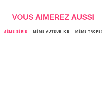
Entre amour passionnel et déchirement, Lexie et
Austin découvriront les élans et les douleurs d'un
amour sans limite.
VOUS AIMEREZ AUSSI
MÊME SÉRIE
MÊME AUTEUR.ICE
MÊME TROPES