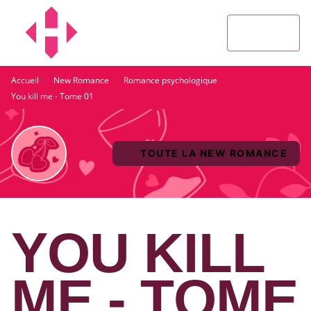
MENU
RECHERCHE
CONTENU
PIED DE PAGE
·
·
·
Accueil
New Romance
Romance psychologique
You kill me - Tome 01
TOUTE LA NEW ROMANCE
YOU KILL
ME - TOME