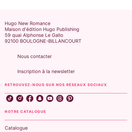
NEW ROMANCE
Hugo New Romance
Maison d'édition Hugo Publishing
59 quai Alphonse Le Gallo
92100 BOULOGNE-BILLANCOURT
Nous contacter
Inscription à la newsletter
ENEMIES-TO-LOVERS
TRAUMA HEALING
SLOW BURN
You kill me - Tome 01
RETROUVEZ-NOUS SUR NOS RÉSEAUX SOCIAUX
Tina Ayme
05/04/2018
NEW ROMANCE
NOTRE CATALOGUE
Catalogue