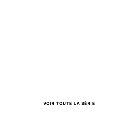
NEW ROMANCE
VOIR TOUTE LA SÉRIE
SECONDE CHANCE
You kill me - Tome 03
Tina Ayme
07/06/2018