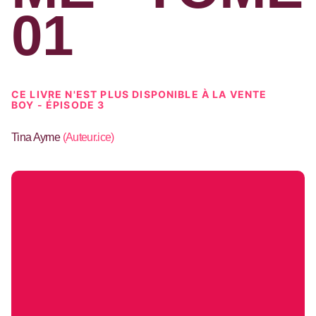
01
CE LIVRE N'EST PLUS DISPONIBLE À LA VENTE
BOY - ÉPISODE 3
Tina Ayme
(
Auteur.ice
)