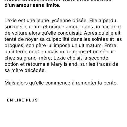
d'un amour sans limite.
Lexie est une jeune lycéenne brisée. Elle a perdu
son meilleur ami et unique amour dans un accident
de voiture alors qu'elle conduisait. Après qu'elle ait
tenté de noyer sa culpabilité dans les soirées et les
drogues, son père lui impose un ultimatum. Entre
un internement en maison de repos et un séjour
chez sa grand-mère, Lexie choisit la seconde
option et retourne à Mary Island, sur les traces de
sa mère décédée.
Mais alors qu'elle commence à remonter la pente,
le destin décide de la mettre sur le chemin
d'Austin. Jeune homme sombre, arrogant,
EN LIRE PLUS
caractériel et bien trop attirant pour que Lexie ne
tombe pas dans ses filets. Les étincelles créées
par leurs deux caractères incandescents
allumeront un brasier qu'il leur sera bien difficile
d'arrêter.