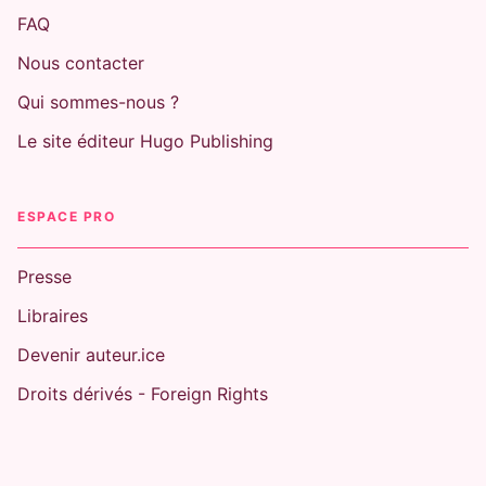
FAQ
Nous contacter
Qui sommes-nous ?
Le site éditeur Hugo Publishing
ENEMIES-TO-LOVERS
TRAUMA HEALING
SLOW BURN
You kill me - Tome 02
Tina Ayme
03/05/2018
ESPACE PRO
Presse
Libraires
Devenir auteur.ice
Droits dérivés - Foreign Rights