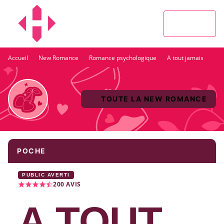
MENU
RECHERCHE
CONTENU
PIED DE PAGE
·
·
·
Accueil
New Romance
Romance psychologique
A tout jamais
TOUTE LA NEW ROMANCE
POCHE
PUBLIC AVERTI
200
AVIS
A TOUT