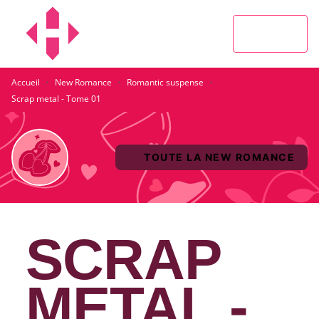
MENU
RECHERCHE
CONTENU
PIED DE PAGE
·
·
·
Accueil
New Romance
Romantic suspense
Scrap metal - Tome 01
TOUTE LA NEW ROMANCE
SCRAP
METAL -