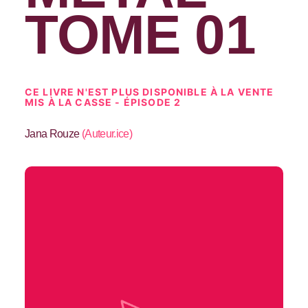
TOME 01
CE LIVRE N'EST PLUS DISPONIBLE À LA VENTE
MIS À LA CASSE - ÉPISODE 2
Jana Rouze
(
Auteur.ice
)