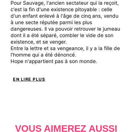
Pour Sauvage, l'ancien sectateur qui la reçoit,
c'est la fin d'une existence pitoyable : celle
d'un enfant enlevé à l'âge de cinq ans, vendu
à une secte réputée parmi les plus
dangereuses. Il va pouvoir retrouver le jumeau
dont il a été séparé, combler le vide de son
existence, et se venger.
Entre la lettre et sa vengeance, il y a la fille de
l'homme qui a été dénoncé.
Hope n'appartient pas à son monde.
Dans ses yeux de sectateur, c'est une Wog,
une étrangère du monde extérieur.
EN LIRE PLUS
Sectateurs et Wogs ne se mélangent pas, ne
se touchent pas. Jamais.
Sauf quand leur malheur est étroitement lié.
VOUS AIMEREZ AUSSI