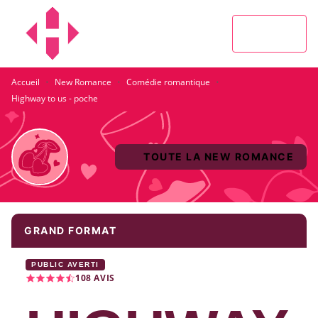
MENU
RECHERCHE
CONTENU
PIED DE PAGE
·
·
·
Accueil
New Romance
Comédie romantique
Highway to us - poche
TOUTE LA NEW ROMANCE
GRAND FORMAT
PUBLIC AVERTI
108
AVIS