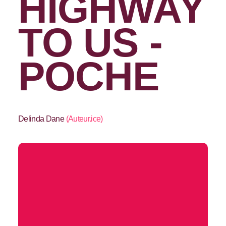
HIGHWAY
TO US -
POCHE
Delinda Dane
(
Auteur.ice
)