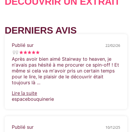
DÉCOUVRIR UN EXTRAIT
touchée malgré elle par la candeur d’Ollis, et
les failles qu’elle perçoit immédiatement sous
sa carapace.
DERNIERS AVIS
Publié sur
22/02/26
Après avoir bien aimé Stairway to heaven, je
n'avais pas hésité à me procurer ce spin-off ! Et
même si cela va m'avoir pris un certain temps
pour le lire, le plaisir de le découvrir était
toujours là ...
Lire la suite
espacebouquinerie
Publié sur
10/12/25