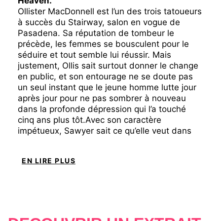
Heaven.
Ollister MacDonnell est l’un des trois tatoueurs
à succès du Stairway, salon en vogue de
Pasadena. Sa réputation de tombeur le
précède, les femmes se bousculent pour le
séduire et tout semble lui réussir. Mais
justement, Ollis sait surtout donner le change
en public, et son entourage ne se doute pas
un seul instant que le jeune homme lutte jour
après jour pour ne pas sombrer à nouveau
dans la profonde dépression qui l’a touché
cinq ans plus tôt.Avec son caractère
impétueux, Sawyer sait ce qu’elle veut dans
son avenir tout tracé et surtout ce qu’elle ne
veut pas… quelqu’un comme Ollis. Lorsqu’il la
EN LIRE PLUS
percute dans un café elle n’a qu’une seule
hâte : se débarrasser de cet inconnu
séduisant mais encombrant. Pourtant, la vie
semble s’obstiner à le remettre sur son
chemin. Et même si elle sait qu’elle n’a pas une
seconde à consacrer à une relation, elle est