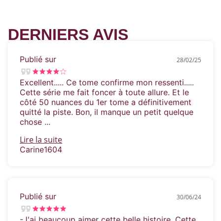
Quand la vie s’écroule autour de nous,
jusqu’à quel point est-on prêt à se battre
DERNIERS AVIS
pour la seule chose dont nous ne pouvons
nous passer, l’amour ?
Publié sur
28/02/25
«
Un tour de force absolu. Le final est
parfait !
» –
The San Diego Union Tribune
Excellent..... Ce tome confirme mon ressenti.....
Cette série me fait foncer à toute allure. Et le
côté 50 nuances du 1er tome a définitivement
«
La reine des prologues et la gardienne des
quitté la piste. Bon, il manque un petit quelque
cœurs.
» – Totallybooked Blog
chose ...
Lire la suite
Carine1604
Publié sur
30/06/24
-J'ai beaucoup aimer cette belle histoire. Cette