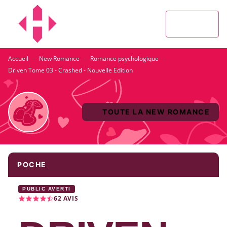
MENU
RECHERCHE
CONTENU
PIED DE PAGE
·
·
·
Accueil
New Romance
Romance psychologique
Driven Tome 03 - Crashed - Nouvelle Edition
TOUTE LA NEW ROMANCE
POCHE
PUBLIC AVERTI
62
AVIS