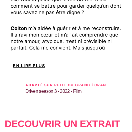
comment se battre pour garder quelqu’un dont
vous savez ne pas être digne ?
Colton
m’a aidée à guérir et à me reconstruire.
Il a ravi mon cœur et m’a fait comprendre que
notre amour, atypique, n’est ni prévisible ni
parfait. Cela me convient. Mais jusqu’où
devrai-je aller pour lui prouver qu’il mérite
qu’on se batte pour lui ?
EN LIRE PLUS
Celui ou celle qui a dit que l’amour est patient
et généreux ne nous a jamais rencontrés.
ADAPTÉ SUR PETIT OU GRAND ÉCRAN
Nous avons accepté l’idée que nous étions
Driven season 3 - 2022 - Film
faits l’un pour l’autre –, mais quand notre
passé entrera en collision avec notre avenir,
les répercussions qui mettent notre relation à
l’épreuve, nous rendront-elles plus forts ou au
DÉCOUVRIR UN EXTRAIT
contraire auront-elles raison de nous ?