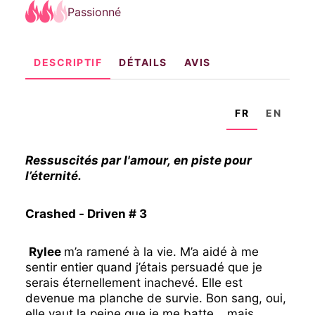
Passionné
DESCRIPTIF
DÉTAILS
AVIS
FR
EN
Ressuscités par l'amour, en piste pour
l’éternité.
Crashed -
Driven
# 3
Rylee
m’a ramené à la vie. M’a aidé à me
sentir entier quand j’étais persuadé que je
serais éternellement inachevé. Elle est
devenue ma planche de survie. Bon sang, oui,
elle vaut la peine que je me batte… mais