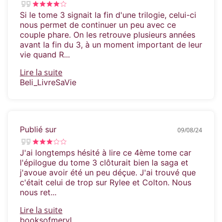
plus sexy et le plus passionné des romans
Si le tome 3 signait la fin d'une trilogie, celui-ci
d’amour
.
» – Jay Crownover, auteur de best-
nous permet de continuer un peu avec ce
sellers
du New York Times
couple phare. On les retrouve plusieurs années
avant la fin du 3, à un moment important de leur
vie quand R...
Lire la suite
Beli_LivreSaVie
Publié sur
09/08/24
J'ai longtemps hésité à lire ce 4ème tome car
l'épilogue du tome 3 clôturait bien la saga et
j'avoue avoir été un peu déçue. J'ai trouvé que
c'était celui de trop sur Rylee et Colton. Nous
nous ret...
Lire la suite
booksofmeryl