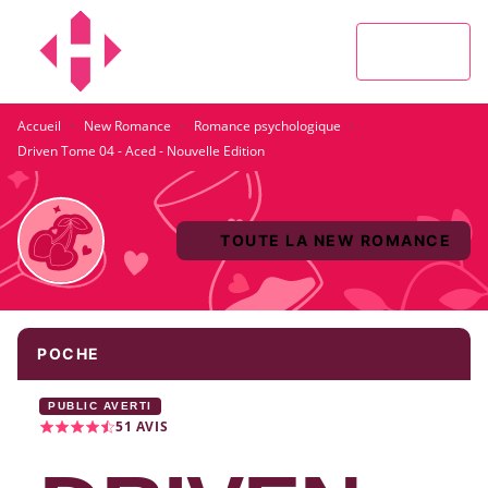
MENU
RECHERCHE
CONTENU
PIED DE PAGE
·
·
·
Accueil
New Romance
Romance psychologique
Driven Tome 04 - Aced - Nouvelle Edition
TOUTE LA NEW ROMANCE
POCHE
PUBLIC AVERTI
51
AVIS