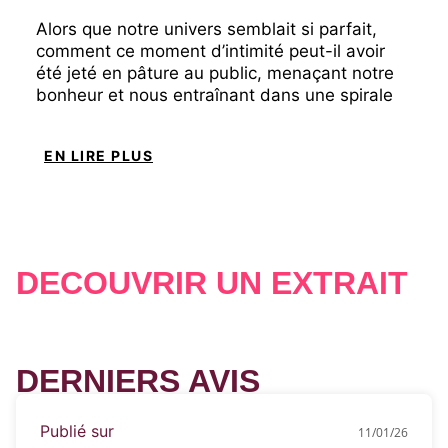
Alors que notre univers semblait si parfait,
comment ce moment d’intimité peut-il avoir
été jeté en pâture au public, menaçant notre
bonheur et nous entraînant dans une spirale
qui échappe à notre contrôle ?
EN LIRE PLUS
Notre bonheur était censé durer pour
l’éternité. Alors pourquoi ai-je l’impression qu’il
me glisse entre les doigts ?
Je ne peux pas la perdre.
DÉCOUVRIR UN EXTRAIT
Elle est ma raison d’être, ma planche de
salut.
Elle est mon drapeau à damier.
DERNIERS AVIS
Publié sur
11/01/26
«
Colton et Rylee seront à jamais le couple le