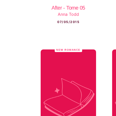
After - Tome 05
Anna Todd
07/05/2015
NEW ROMANCE