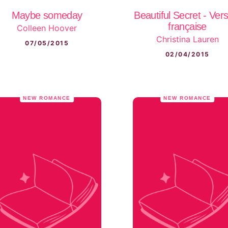
Maybe someday
Beautiful Secret - Ver
française
Colleen Hoover
Christina Lauren
07/05/2015
02/04/2015
NEW ROMANCE
NEW ROMANCE