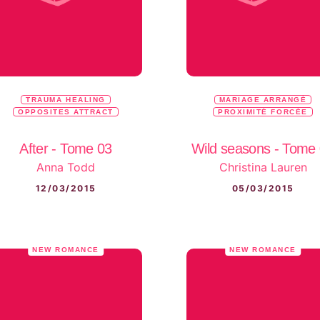
TRAUMA HEALING
MARIAGE ARRANGÉ
OPPOSITES ATTRACT
PROXIMITÉ FORCÉE
After - Tome 03
Wild seasons - Tome
Anna Todd
Christina Lauren
12/03/2015
05/03/2015
NEW ROMANCE
NEW ROMANCE