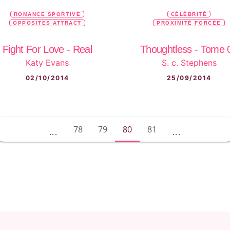
ROMANCE SPORTIVE
CÉLÉBRITÉ
OPPOSITES ATTRACT
PROXIMITÉ FORCÉE
Fight For Love - Real
Thoughtless - Tome 
Katy Evans
S. c. Stephens
02/10/2014
25/09/2014
78
79
80
81
...
...