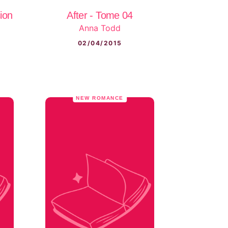
sion
After - Tome 04
Anna Todd
02/04/2015
NEW ROMANCE