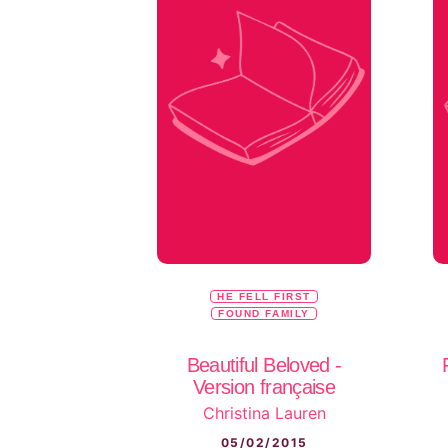
HE FELL FIRST
FOUND FAMILY
Beautiful Beloved -
Version française
Christina Lauren
05/02/2015