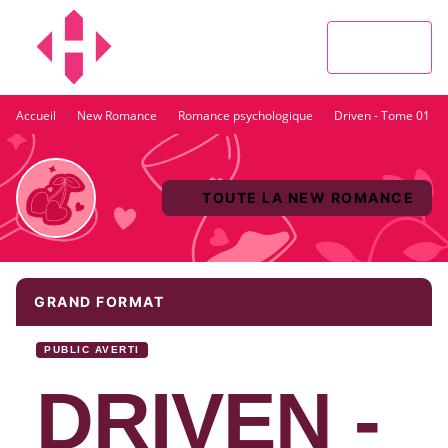
MENU
RECHERCHE
CONTENU
PIED DE PAGE
·
·
·
Accueil
New Romance
Romance psychologique
Driven - Tome 01
TOUTE LA NEW ROMANCE
GRAND FORMAT
PUBLIC AVERTI
DRIVEN -