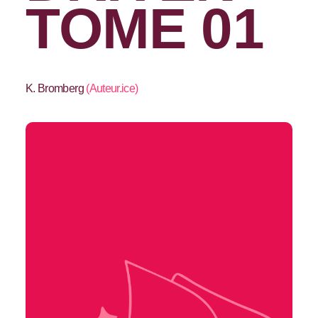
TOME 01
K. Bromberg
(
Auteur.ice
)